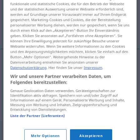
asiduidad
[asiðŭiˈða
]
f
funktionale und statistische Cookies, die für den Betrieb der Webseite
und der statistischen Auswertung unserer Webseite erforderlich sind,
Übersicht aller Übersetzungen
werden auf Grundlage unserer Vorauswahl immer auf Ihrem Endgerät
gespeichert. Marketing-Cookies und Cookies, die der Bereitstellung
(Für mehr Details die Übersetzung anklicken/antippen)
personalisierter Werbung dienen, werden nur gespeichert, wenn Sie uns
durch einen Klick auf den „Akzeptieren“-Button Ihr Einverständnis
Fleiß, Regelmäßigkeit, Eifer
geben. Klicken Sie ansonsten auf „Fortfahren ohne Akzeptieren“. Sie
können Ihre Einwilligung jederzeit für zukünftige Besuche unserer
Webseite widerrufen. Wenn Sie weitere Informationen zu den Cookies
und den Anpassungsmöglichkeiten möchten, klicken Sie einfach auf den
Button „Mehr Optionen“. Weitergehende Hinweise zu der
Datenverarbeitung entnehmen Sie ansonsten unserer
Fleiß
m
asiduidad
(≈ perseverancia)
Datenschutzerklärung
. Hier finden Sie unser
Impressum
.
Wir und unsere Partner verarbeiten Daten, um
Eifer
m
asiduidad
(≈ perseverancia)
Folgendes bereitzustellen:
Genaue Geolocation-Daten verwenden. Geräteeigenschaften zur
Regelmäßigkeit
f
asiduidad
(≈ regularidad)
Identifikation aktiv abfragen. Speichern von und/oder Zugriff auf
Informationen auf einem Gerät. Personalisierte Werbung und Inhalte,
Messung von Werbung und Inhalten, Zielgruppenforschung und
Entwicklung von Dienstleistungen.
Liste der Partner (Lieferanten)
Mehr Optionen
Akzeptieren