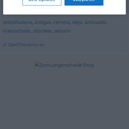
rancio
antediluviano
,
antiguo
,
remoto
,
viejo
,
anticuado
,
trasnochado
,
obsoleto
,
vetusto
© OpenThesaurus-es