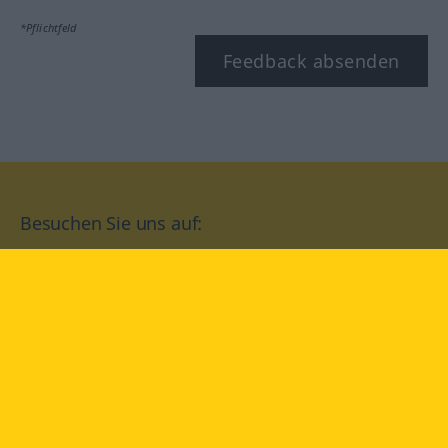
*Pflichtfeld
Feedback absenden
Besuchen Sie uns auf:
facebook
YouTube
Instagram
Langenscheidt