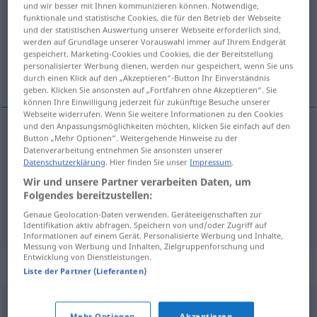
und wir besser mit Ihnen kommunizieren können. Notwendige,
funktionale und statistische Cookies, die für den Betrieb der Webseite
Übersicht aller Übersetzungen
und der statistischen Auswertung unserer Webseite erforderlich sind,
werden auf Grundlage unserer Vorauswahl immer auf Ihrem Endgerät
(Für mehr Details die Übersetzung anklicken/antippen)
gespeichert. Marketing-Cookies und Cookies, die der Bereitstellung
personalisierter Werbung dienen, werden nur gespeichert, wenn Sie uns
archaisch, altertümlich, veraltet
durch einen Klick auf den „Akzeptieren“-Button Ihr Einverständnis
geben. Klicken Sie ansonsten auf „Fortfahren ohne Akzeptieren“. Sie
können Ihre Einwilligung jederzeit für zukünftige Besuche unserer
Webseite widerrufen. Wenn Sie weitere Informationen zu den Cookies
und den Anpassungsmöglichkeiten möchten, klicken Sie einfach auf den
Button „Mehr Optionen“. Weitergehende Hinweise zu der
archaisch
arcaico
(≈ antiguo)
Datenverarbeitung entnehmen Sie ansonsten unserer
Datenschutzerklärung
. Hier finden Sie unser
Impressum
.
altertümlich
arcaico
(≈ antiguo)
Wir und unsere Partner verarbeiten Daten, um
Folgendes bereitzustellen:
veraltet
arcaico
(≈ anticuado)
Genaue Geolocation-Daten verwenden. Geräteeigenschaften zur
Identifikation aktiv abfragen. Speichern von und/oder Zugriff auf
Informationen auf einem Gerät. Personalisierte Werbung und Inhalte,
Messung von Werbung und Inhalten, Zielgruppenforschung und
Entwicklung von Dienstleistungen.
Synonyme für "arcaico"
Liste der Partner (Lieferanten)
viejo
,
antiguo
,
vetusto
,
añoso
,
remoto
,
añejo
,
envejecido
,
Mehr Optionen
Akzeptieren