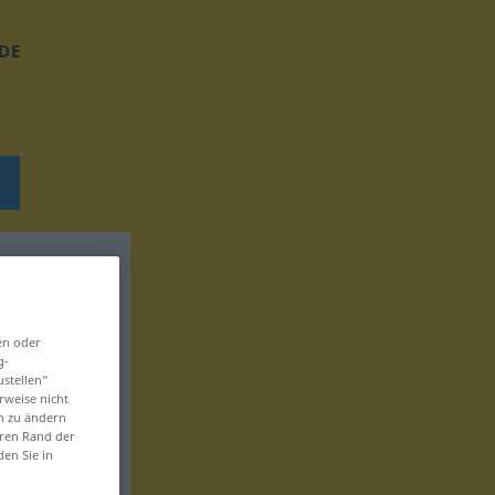
DE
en oder
g-
ustellen“
rweise nicht
en zu ändern
eren Rand der
den Sie in