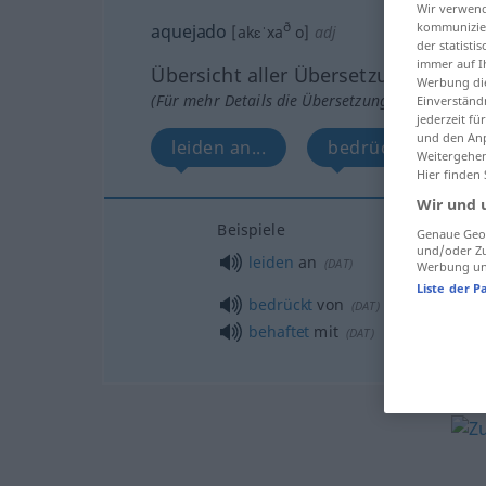
Wir verwend
kommunizier
ð
aquejado
[akɛˈxa
o]
adj
der statist
immer auf I
Übersicht aller Übersetzungen
Werbung die
(Für mehr Details die Übersetzung anklicken/an
Einverständ
jederzeit f
und den Anp
leiden an...
bedrückt von...
Weitergehen
Hier finden
Wir und 
Beispiele
Genaue Geol
und/oder Zu
leiden
an
(
DAT
)
Werbung und
Liste der P
bedrückt
von
(
DAT
)
behaftet
mit
(
DAT
)