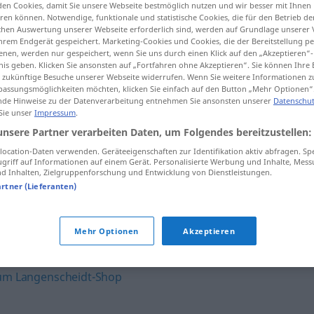
en Cookies, damit Sie unsere Webseite bestmöglich nutzen und wir besser mit Ihnen
en können. Notwendige, funktionale und statistische Cookies, die für den Betrieb d
ischen Auswertung unserer Webseite erforderlich sind, werden auf Grundlage unserer
hrem Endgerät gespeichert. Marketing-Cookies und Cookies, die der Bereitstellung per
nen, werden nur gespeichert, wenn Sie uns durch einen Klick auf den „Akzeptieren“-
tippen)
nis geben. Klicken Sie ansonsten auf „Fortfahren ohne Akzeptieren“. Sie können Ihre 
ür zukünftige Besuche unserer Webseite widerrufen. Wenn Sie weitere Informationen 
assungsmöglichkeiten möchten, klicken Sie einfach auf den Button „Mehr Optionen“
de Hinweise zu der Datenverarbeitung entnehmen Sie ansonsten unserer
Datenschut
 Sie unser
Impressum
.
unsere Partner verarbeiten Daten, um Folgendes bereitzustellen:
ocation-Daten verwenden. Geräteeigenschaften zur Identifikation aktiv abfragen. Sp
griff auf Informationen auf einem Gerät. Personalisierte Werbung und Inhalte, Mes
estar
aquejado de
MED
 Inhalten, Zielgruppenforschung und Entwicklung von Dienstleistungen.
artner (Lieferanten)
aquejado de
Mehr Optionen
Akzeptieren