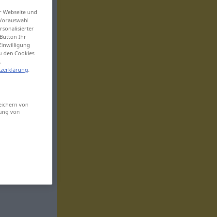
er Webseite und
 Vorauswahl
sonalisierter
Button Ihr
Einwilligung
zu den Cookies
.
zerklärung
.
eichern von
sung von