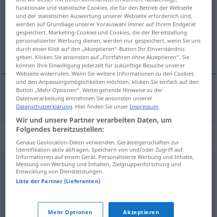
funktionale und statistische Cookies, die für den Betrieb der Webseite
und der statistischen Auswertung unserer Webseite erforderlich sind,
Übersicht aller Übersetzungen
werden auf Grundlage unserer Vorauswahl immer auf Ihrem Endgerät
(Für mehr Details die Übersetzung anklicken/antippen)
gespeichert. Marketing-Cookies und Cookies, die der Bereitstellung
personalisierter Werbung dienen, werden nur gespeichert, wenn Sie uns
durch einen Klick auf den „Akzeptieren“-Button Ihr Einverständnis
sich einen ansäuseln
geben. Klicken Sie ansonsten auf „Fortfahren ohne Akzeptieren“. Sie
können Ihre Einwilligung jederzeit für zukünftige Besuche unserer
Webseite widerrufen. Wenn Sie weitere Informationen zu den Cookies
und den Anpassungsmöglichkeiten möchten, klicken Sie einfach auf den
Button „Mehr Optionen“. Weitergehende Hinweise zu der
Datenverarbeitung entnehmen Sie ansonsten unserer
sich
einen ansäuseln
apimplarse
FAM
(
DAT
)
Datenschutzerklärung
. Hier finden Sie unser
Impressum
.
Wir und unsere Partner verarbeiten Daten, um
Folgendes bereitzustellen:
Synonyme für "apimplarse"
Genaue Geolocation-Daten verwenden. Geräteeigenschaften zur
Identifikation aktiv abfragen. Speichern von und/oder Zugriff auf
Informationen auf einem Gerät. Personalisierte Werbung und Inhalte,
Messung von Werbung und Inhalten, Zielgruppenforschung und
achisparse
,
alegrarse
,
entonarse
,
emborracharse
,
Entwicklung von Dienstleistungen.
Liste der Partner (Lieferanten)
amonarse
© OpenThesaurus-es
Mehr Optionen
Akzeptieren