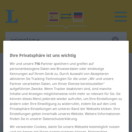
Ihre Privatsphäre ist uns wichtig
Spanisch-Deutsch Wörterbuch
apimplarse
Wir und unsere
716
-Partner speichern und greifen auf
personenbezogene Daten wie Browserdaten oder eindeutige
Spanisch-Deutsch Übersetzung für
Kennungen auf Ihrem Gerät zu. Durch Auswahl von Akzeptieren
aktivieren Sie Tracking-Technologien für die unter „Wir und unsere
"apimplarse"
Partner verarbeiten Daten, um Ihnen Dienste bereitzustellen“
aufgeführten Zwecke. Wenn Tracker deaktiviert sind, sind manche
Inhalte und Anzeigen möglicherweise nicht mehr so relevant für Sie. Sie
"apimplarse" Deutsch Übersetzung
können dieses Menü jederzeit wieder aufrufen, um Ihre Einstellungen zu
ändern oder Ihre Einwilligung zu widerrufen, indem Sie auf den Link
Privatsphäre-Einstellungen am unteren Rand der Webseite klicken. Ihre
Einstellungen gelten innerhalb unseres Website. Weitere Informationen
„apimplarse“
: verbo reflexivo
finden Sie in unserer Datenschutzerklärung.
Wir verwenden Cookies, damit Sie unsere Webseite bestmöglich nutzen
apimplarse
[apimˈplarse]
v/r
FAM
und wir besser mit Ihnen kommunizieren können. Notwendige,