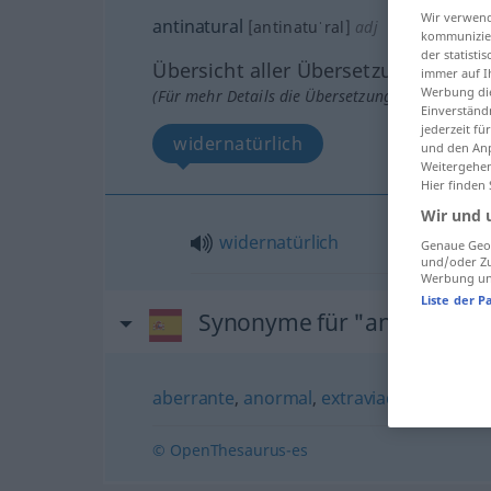
Wir verwend
antinatural
[antinatuˈral]
adj
kommunizier
der statist
Übersicht aller Übersetzungen
immer auf I
Werbung die
(Für mehr Details die Übersetzung anklicken/an
Einverständ
jederzeit f
widernatürlich
und den Anp
Weitergehen
Hier finden
Wir und 
widernatürlich
Genaue Geol
und/oder Zu
Werbung und
Liste der P
Synonyme für "antinatural
aberrante
,
anormal
,
extraviado
,
contrana
© OpenThesaurus-es