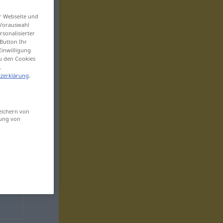
er Webseite und
 Vorauswahl
sonalisierter
Button Ihr
Einwilligung
zu den Cookies
.
zerklärung
.
eichern von
sung von