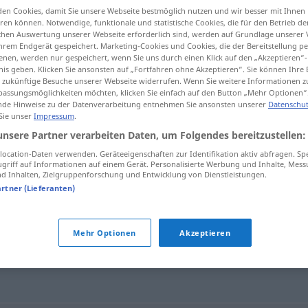
en Cookies, damit Sie unsere Webseite bestmöglich nutzen und wir besser mit Ihnen
en können. Notwendige, funktionale und statistische Cookies, die für den Betrieb d
ischen Auswertung unserer Webseite erforderlich sind, werden auf Grundlage unserer
hrem Endgerät gespeichert. Marketing-Cookies und Cookies, die der Bereitstellung per
nen, werden nur gespeichert, wenn Sie uns durch einen Klick auf den „Akzeptieren“-
tippen)
nis geben. Klicken Sie ansonsten auf „Fortfahren ohne Akzeptieren“. Sie können Ihre 
ür zukünftige Besuche unserer Webseite widerrufen. Wenn Sie weitere Informationen 
assungsmöglichkeiten möchten, klicken Sie einfach auf den Button „Mehr Optionen“
de Hinweise zu der Datenverarbeitung entnehmen Sie ansonsten unserer
Datenschut
 Sie unser
Impressum
.
unsere Partner verarbeiten Daten, um Folgendes bereitzustellen:
antinatural
ocation-Daten verwenden. Geräteeigenschaften zur Identifikation aktiv abfragen. Sp
griff auf Informationen auf einem Gerät. Personalisierte Werbung und Inhalte, Mes
 Inhalten, Zielgruppenforschung und Entwicklung von Dienstleistungen.
artner (Lieferanten)
"
Mehr Optionen
Akzeptieren
tural