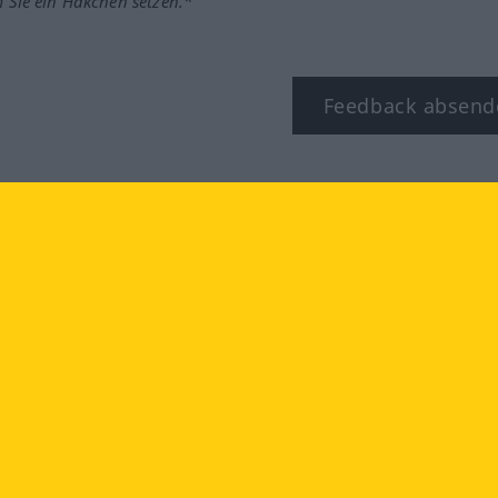
m Sie ein Häkchen setzen.*
Feedback absend
ook
YouTube
Instagram