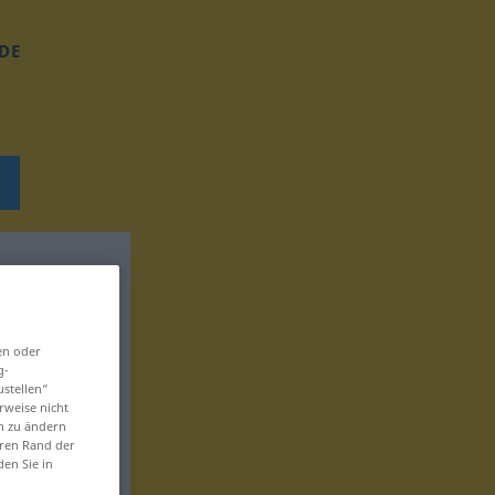
DE
en oder
g-
ustellen“
rweise nicht
en zu ändern
eren Rand der
den Sie in