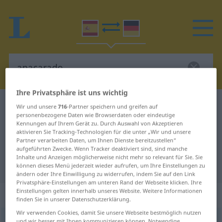
Ihre Privatsphäre ist uns wichtig
Spanisch-Deutsch Wörterbuch
anacarado
Wir und unsere
716
-Partner speichern und greifen auf
personenbezogene Daten wie Browserdaten oder eindeutige
Spanisch-Deutsch Übersetzung für
Kennungen auf Ihrem Gerät zu. Durch Auswahl von Akzeptieren
aktivieren Sie Tracking-Technologien für die unter „Wir und unsere
"anacarado"
Partner verarbeiten Daten, um Ihnen Dienste bereitzustellen“
aufgeführten Zwecke. Wenn Tracker deaktiviert sind, sind manche
Inhalte und Anzeigen möglicherweise nicht mehr so relevant für Sie. Sie
"anacarado" Deutsch Übersetzung
können dieses Menü jederzeit wieder aufrufen, um Ihre Einstellungen zu
ändern oder Ihre Einwilligung zu widerrufen, indem Sie auf den Link
Privatsphäre-Einstellungen am unteren Rand der Webseite klicken. Ihre
Einstellungen gelten innerhalb unseres Website. Weitere Informationen
„anacarado“
: adjetivo
finden Sie in unserer Datenschutzerklärung.
Wir verwenden Cookies, damit Sie unsere Webseite bestmöglich nutzen
und wir besser mit Ihnen kommunizieren können. Notwendige,
ð