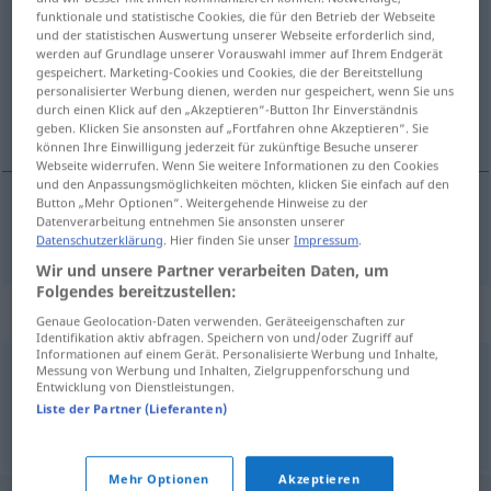
anacarado
[anakaˈra
o]
adj
funktionale und statistische Cookies, die für den Betrieb der Webseite
und der statistischen Auswertung unserer Webseite erforderlich sind,
Übersicht aller Übersetzungen
werden auf Grundlage unserer Vorauswahl immer auf Ihrem Endgerät
(Für mehr Details die Übersetzung anklicken/antippen)
gespeichert. Marketing-Cookies und Cookies, die der Bereitstellung
personalisierter Werbung dienen, werden nur gespeichert, wenn Sie uns
durch einen Klick auf den „Akzeptieren“-Button Ihr Einverständnis
perlmuttfarben
geben. Klicken Sie ansonsten auf „Fortfahren ohne Akzeptieren“. Sie
können Ihre Einwilligung jederzeit für zukünftige Besuche unserer
Webseite widerrufen. Wenn Sie weitere Informationen zu den Cookies
und den Anpassungsmöglichkeiten möchten, klicken Sie einfach auf den
Button „Mehr Optionen“. Weitergehende Hinweise zu der
Datenverarbeitung entnehmen Sie ansonsten unserer
perlmuttfarben
anacarado
Datenschutzerklärung
. Hier finden Sie unser
Impressum
.
Wir und unsere Partner verarbeiten Daten, um
Folgendes bereitzustellen:
Synonyme für "anacarado"
Genaue Geolocation-Daten verwenden. Geräteeigenschaften zur
Identifikation aktiv abfragen. Speichern von und/oder Zugriff auf
Informationen auf einem Gerät. Personalisierte Werbung und Inhalte,
Messung von Werbung und Inhalten, Zielgruppenforschung und
nacarado
,
iridiscente
,
tornasolado
Entwicklung von Dienstleistungen.
Liste der Partner (Lieferanten)
© OpenThesaurus-es
Mehr Optionen
Akzeptieren