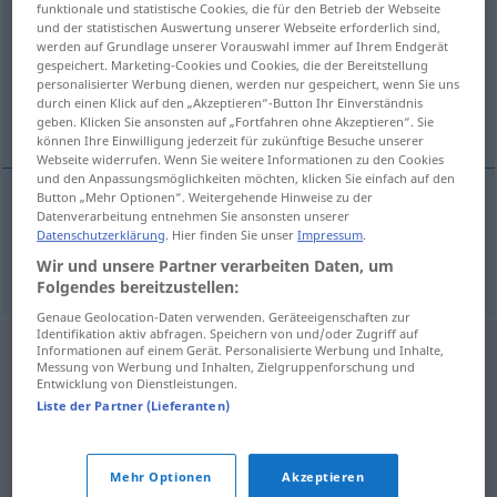
funktionale und statistische Cookies, die für den Betrieb der Webseite
und der statistischen Auswertung unserer Webseite erforderlich sind,
Übersicht aller Übersetzungen
werden auf Grundlage unserer Vorauswahl immer auf Ihrem Endgerät
gespeichert. Marketing-Cookies und Cookies, die der Bereitstellung
(Für mehr Details die Übersetzung anklicken/antippen)
personalisierter Werbung dienen, werden nur gespeichert, wenn Sie uns
durch einen Klick auf den „Akzeptieren“-Button Ihr Einverständnis
beide
geben. Klicken Sie ansonsten auf „Fortfahren ohne Akzeptieren“. Sie
können Ihre Einwilligung jederzeit für zukünftige Besuche unserer
Webseite widerrufen. Wenn Sie weitere Informationen zu den Cookies
und den Anpassungsmöglichkeiten möchten, klicken Sie einfach auf den
Button „Mehr Optionen“. Weitergehende Hinweise zu der
Datenverarbeitung entnehmen Sie ansonsten unserer
beide
ambos
Datenschutzerklärung
. Hier finden Sie unser
Impressum
.
Wir und unsere Partner verarbeiten Daten, um
Folgendes bereitzustellen:
Genaue Geolocation-Daten verwenden. Geräteeigenschaften zur
Identifikation aktiv abfragen. Speichern von und/oder Zugriff auf
Informationen auf einem Gerät. Personalisierte Werbung und Inhalte,
Messung von Werbung und Inhalten, Zielgruppenforschung und
Entwicklung von Dienstleistungen.
Liste der Partner (Lieferanten)
Mehr Optionen
Akzeptieren