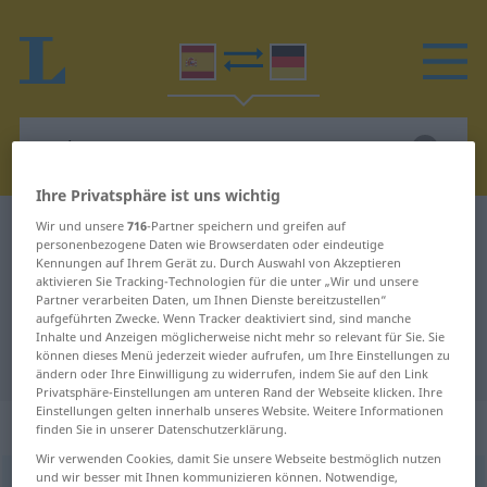
Ihre Privatsphäre ist uns wichtig
Wir und unsere
716
-Partner speichern und greifen auf
Spanisch-Deutsch Wörterbuch
ambos
personenbezogene Daten wie Browserdaten oder eindeutige
Spanisch-Deutsch Übersetzung für
Kennungen auf Ihrem Gerät zu. Durch Auswahl von Akzeptieren
aktivieren Sie Tracking-Technologien für die unter „Wir und unsere
"ambos"
Partner verarbeiten Daten, um Ihnen Dienste bereitzustellen“
aufgeführten Zwecke. Wenn Tracker deaktiviert sind, sind manche
Inhalte und Anzeigen möglicherweise nicht mehr so relevant für Sie. Sie
können dieses Menü jederzeit wieder aufrufen, um Ihre Einstellungen zu
"ambos" Deutsch Übersetzung
ändern oder Ihre Einwilligung zu widerrufen, indem Sie auf den Link
Privatsphäre-Einstellungen am unteren Rand der Webseite klicken. Ihre
Einstellungen gelten innerhalb unseres Website. Weitere Informationen
„ambos“
finden Sie in unserer Datenschutzerklärung.
Wir verwenden Cookies, damit Sie unsere Webseite bestmöglich nutzen
und wir besser mit Ihnen kommunizieren können. Notwendige,
ambos
,
ambas
[ˈambɔs, ambas]
pron