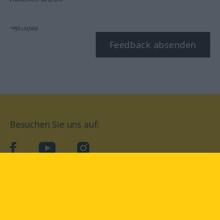
*Pflichtfeld
Feedback absenden
Besuchen Sie uns auf:
facebook
YouTube
Instagram
Langenscheidt