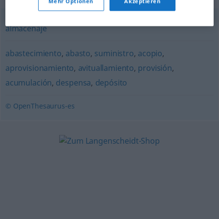
Mehr Optionen
Akzeptieren
almacenaje
abastecimiento
,
abasto
,
suministro
,
acopio
,
aprovisionamiento
,
avituallamiento
,
provisión
,
acumulación
,
despensa
,
depósito
© OpenThesaurus-es