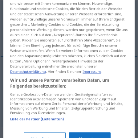
und wir besser mit Ihnen kommunizieren können. Notwendige,
almacenamiento
funktionale und statistische Cookies, die für den Betrieb der Webseite
[almaθenaˈmĭento]
m
und der statistischen Auswertung unserer Webseite erforderlich sind,
werden auf Grundlage unserer Vorauswahl immer auf Ihrem Endgerät
Übersicht aller Übersetzungen
gespeichert. Marketing-Cookies und Cookies, die der Bereitstellung
(Für mehr Details die Übersetzung anklicken/antippen)
personalisierter Werbung dienen, werden nur gespeichert, wenn Sie uns
durch einen Klick auf den „Akzeptieren“-Button Ihr Einverständnis
geben. Klicken Sie ansonsten auf „Fortfahren ohne Akzeptieren“. Sie
Ein-Lagerung, Speicherung, Bevorratung
können Ihre Einwilligung jederzeit für zukünftige Besuche unserer
Webseite widerrufen. Wenn Sie weitere Informationen zu den Cookies
und den Anpassungsmöglichkeiten möchten, klicken Sie einfach auf den
Button „Mehr Optionen“. Weitergehende Hinweise zu der
Datenverarbeitung entnehmen Sie ansonsten unserer
Datenschutzerklärung
. Hier finden Sie unser
Impressum
.
(Ein-)Lagerung
f
almacenamiento
Wir und unsere Partner verarbeiten Daten, um
Folgendes bereitzustellen:
Bevorratung
f
almacenamiento
Genaue Geolocation-Daten verwenden. Geräteeigenschaften zur
Identifikation aktiv abfragen. Speichern von und/oder Zugriff auf
Speicherung
f
almacenamiento
tb
Informationen auf einem Gerät. Personalisierte Werbung und Inhalte,
INFORM
Messung von Werbung und Inhalten, Zielgruppenforschung und
Entwicklung von Dienstleistungen.
Liste der Partner (Lieferanten)
Synonyme für "almacenamiento"