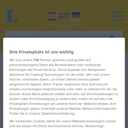
Ihre Privatsphäre ist uns wichtig
Wir und unsere
716
-Partner speichern und greifen auf
Spanisch-Deutsch Wörterbuch
agridulce
personenbezogene Daten wie Browserdaten oder eindeutige
Spanisch-Deutsch Übersetzung für
Kennungen auf Ihrem Gerät zu. Durch Auswahl von Akzeptieren
aktivieren Sie Tracking-Technologien für die unter „Wir und unsere
"agridulce"
Partner verarbeiten Daten, um Ihnen Dienste bereitzustellen“
aufgeführten Zwecke. Wenn Tracker deaktiviert sind, sind manche
Inhalte und Anzeigen möglicherweise nicht mehr so relevant für Sie. Sie
können dieses Menü jederzeit wieder aufrufen, um Ihre Einstellungen zu
"agridulce" Deutsch Übersetzung
ändern oder Ihre Einwilligung zu widerrufen, indem Sie auf den Link
Privatsphäre-Einstellungen am unteren Rand der Webseite klicken. Ihre
Einstellungen gelten innerhalb unseres Website. Weitere Informationen
„agridulce“
: adjetivo
finden Sie in unserer Datenschutzerklärung.
Wir verwenden Cookies, damit Sie unsere Webseite bestmöglich nutzen
und wir besser mit Ihnen kommunizieren können. Notwendige,
agridulce
[aɣriˈðulθe]
adj