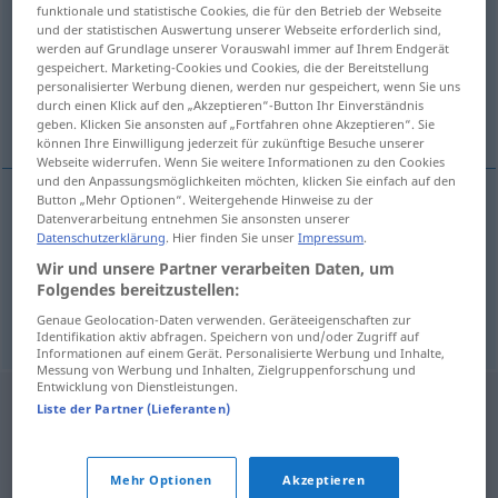
funktionale und statistische Cookies, die für den Betrieb der Webseite
und der statistischen Auswertung unserer Webseite erforderlich sind,
Übersicht aller Übersetzungen
werden auf Grundlage unserer Vorauswahl immer auf Ihrem Endgerät
(Für mehr Details die Übersetzung anklicken/antippen)
gespeichert. Marketing-Cookies und Cookies, die der Bereitstellung
personalisierter Werbung dienen, werden nur gespeichert, wenn Sie uns
durch einen Klick auf den „Akzeptieren“-Button Ihr Einverständnis
süßsauer, bittersüß
geben. Klicken Sie ansonsten auf „Fortfahren ohne Akzeptieren“. Sie
können Ihre Einwilligung jederzeit für zukünftige Besuche unserer
Webseite widerrufen. Wenn Sie weitere Informationen zu den Cookies
und den Anpassungsmöglichkeiten möchten, klicken Sie einfach auf den
Button „Mehr Optionen“. Weitergehende Hinweise zu der
Datenverarbeitung entnehmen Sie ansonsten unserer
süßsauer
agridulce
tb
FIG
Datenschutzerklärung
. Hier finden Sie unser
Impressum
.
Wir und unsere Partner verarbeiten Daten, um
bittersüß
agridulce
FIG
Folgendes bereitzustellen:
Genaue Geolocation-Daten verwenden. Geräteeigenschaften zur
Identifikation aktiv abfragen. Speichern von und/oder Zugriff auf
Informationen auf einem Gerät. Personalisierte Werbung und Inhalte,
Messung von Werbung und Inhalten, Zielgruppenforschung und
Entwicklung von Dienstleistungen.
Liste der Partner (Lieferanten)
Mehr Optionen
Akzeptieren