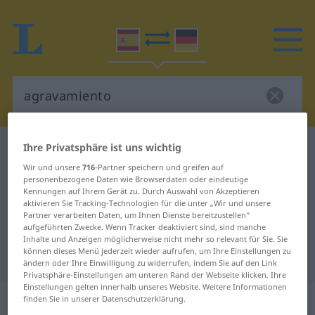
Ihre Privatsphäre ist uns wichtig
Spanisch-Deutsch Wörterbuch
agravamiento
Spanisch-Deutsch Übersetzung für
Wir und unsere
716
-Partner speichern und greifen auf
personenbezogene Daten wie Browserdaten oder eindeutige
"agravamiento"
Kennungen auf Ihrem Gerät zu. Durch Auswahl von Akzeptieren
aktivieren Sie Tracking-Technologien für die unter „Wir und unsere
Partner verarbeiten Daten, um Ihnen Dienste bereitzustellen“
aufgeführten Zwecke. Wenn Tracker deaktiviert sind, sind manche
"agravamiento" Deutsch
Inhalte und Anzeigen möglicherweise nicht mehr so relevant für Sie. Sie
können dieses Menü jederzeit wieder aufrufen, um Ihre Einstellungen zu
Übersetzung
ändern oder Ihre Einwilligung zu widerrufen, indem Sie auf den Link
Privatsphäre-Einstellungen am unteren Rand der Webseite klicken. Ihre
Einstellungen gelten innerhalb unseres Website. Weitere Informationen
„agravamiento“
: masculino
finden Sie in unserer Datenschutzerklärung.