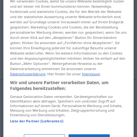
Wir verwenden Cookies, damit Sie unsere Webseite bestmöglich nutzen
und wir besser mit Ihnen kommunizieren können. Notwendige,
agravamiento
m
funktionale und statistische Cookies, die für den Betrieb der Webseite
und der statistischen Auswertung unserer Webseite erforderlich sind,
Übersicht aller Übersetzungen
werden auf Grundlage unserer Vorauswahl immer auf Ihrem Endgerät
gespeichert. Marketing-Cookies und Cookies, die der Bereitstellung
(Für mehr Details die Übersetzung anklicken/antippen)
personalisierter Werbung dienen, werden nur gespeichert, wenn Sie uns
durch einen Klick auf den „Akzeptieren“-Button Ihr Einverständnis
Erschwerung, Verschärfung,
geben. Klicken Sie ansonsten auf „Fortfahren ohne Akzeptieren“. Sie
Verschlimmerung, Zuspitzung
können Ihre Einwilligung jederzeit für zukünftige Besuche unserer
Webseite widerrufen. Wenn Sie weitere Informationen zu den Cookies
und den Anpassungsmöglichkeiten möchten, klicken Sie einfach auf den
Button „Mehr Optionen“. Weitergehende Hinweise zu der
Weitere Beispiele...
Datenverarbeitung entnehmen Sie ansonsten unserer
Datenschutzerklärung
. Hier finden Sie unser
Impressum
.
Wir und unsere Partner verarbeiten Daten, um
Folgendes bereitzustellen:
Erschwerung
f
agravamiento
Genaue Geolocation-Daten verwenden. Geräteeigenschaften zur
Identifikation aktiv abfragen. Speichern von und/oder Zugriff auf
Informationen auf einem Gerät. Personalisierte Werbung und Inhalte,
Verschärfung
f
agravamiento
Messung von Werbung und Inhalten, Zielgruppenforschung und
FIG
Entwicklung von Dienstleistungen.
Liste der Partner (Lieferanten)
Verschlimmerung
f
agravamiento
MED