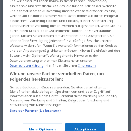
und wir besser mit Ihnen kommunizieren können. Notwendige,
funktionale und statistische Cookies, die für den Betrieb der Webseite
Übersicht aller Übersetzungen
und der statistischen Auswertung unserer Webseite erforderlich sind,
werden auf Grundlage unserer Vorauswahl immer auf Ihrem Endgerät
(Für mehr Details die Übersetzung anklicken/antippen)
gespeichert. Marketing-Cookies und Cookies, die der Bereitstellung
personalisierter Werbung dienen, werden nur gespeichert, wenn Sie uns
Ehebruch
durch einen Klick auf den „Akzeptieren“-Button Ihr Einverständnis
geben. Klicken Sie ansonsten auf „Fortfahren ohne Akzeptieren“. Sie
können Ihre Einwilligung jederzeit für zukünftige Besuche unserer
Webseite widerrufen. Wenn Sie weitere Informationen zu den Cookies
und den Anpassungsmöglichkeiten möchten, klicken Sie einfach auf den
Button „Mehr Optionen“. Weitergehende Hinweise zu der
Ehebruch
m
adulterio
Datenverarbeitung entnehmen Sie ansonsten unserer
Datenschutzerklärung
. Hier finden Sie unser
Impressum
.
Wir und unsere Partner verarbeiten Daten, um
Folgendes bereitzustellen:
Genaue Geolocation-Daten verwenden. Geräteeigenschaften zur
Synonyme für "adulterio"
Identifikation aktiv abfragen. Speichern von und/oder Zugriff auf
Informationen auf einem Gerät. Personalisierte Werbung und Inhalte,
Messung von Werbung und Inhalten, Zielgruppenforschung und
Entwicklung von Dienstleistungen.
cabronada
,
deshonra
Liste der Partner (Lieferanten)
infidelidad
,
amancebamiento
,
lío
,
concubinato
,
Mehr Optionen
Akzeptieren