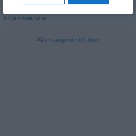
amontonamiento (vulg.)
© OpenThesaurus-es