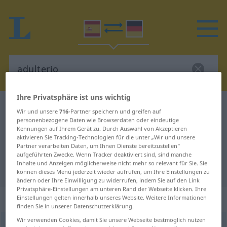
Ihre Privatsphäre ist uns wichtig
Spanisch-Deutsch Wörterbuch
adulterio
Wir und unsere
716
-Partner speichern und greifen auf
personenbezogene Daten wie Browserdaten oder eindeutige
Spanisch-Deutsch Übersetzung für
Kennungen auf Ihrem Gerät zu. Durch Auswahl von Akzeptieren
"adulterio"
aktivieren Sie Tracking-Technologien für die unter „Wir und unsere
Partner verarbeiten Daten, um Ihnen Dienste bereitzustellen“
aufgeführten Zwecke. Wenn Tracker deaktiviert sind, sind manche
Inhalte und Anzeigen möglicherweise nicht mehr so relevant für Sie. Sie
"adulterio" Deutsch Übersetzung
können dieses Menü jederzeit wieder aufrufen, um Ihre Einstellungen zu
ändern oder Ihre Einwilligung zu widerrufen, indem Sie auf den Link
Privatsphäre-Einstellungen am unteren Rand der Webseite klicken. Ihre
„adulterio“
: masculino
Einstellungen gelten innerhalb unseres Website. Weitere Informationen
finden Sie in unserer Datenschutzerklärung.
Wir verwenden Cookies, damit Sie unsere Webseite bestmöglich nutzen
adulterio
[aðulˈterĭo]
m