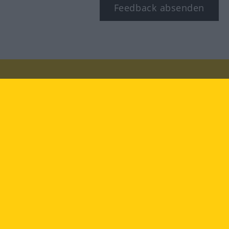
Feedback absenden
Besuchen Sie uns auf:
facebook
YouTube
Instagram
Langenscheidt
NUTZUNGSBEDINGUNGEN
DATENSCHUTZBESTIMMUNGEN