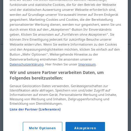
funktionale und statistische Cookies, die für den Betrieb der Webseite
und der statistischen Auswertung unserer Webseite erforderlich sind,
Übersicht aller Übersetzungen
werden auf Grundlage unserer Vorauswahl immer auf Ihrem Endgerät
(Für mehr Details die Übersetzung anklicken/antippen)
gespeichert. Marketing-Cookies und Cookies, die der Bereitstellung
personalisierter Werbung dienen, werden nur gespeichert, wenn Sie uns
durch einen Klick auf den „Akzeptieren“-Button Ihr Einverständnis
Akazie
geben. Klicken Sie ansonsten auf „Fortfahren ohne Akzeptieren“. Sie
können Ihre Einwilligung jederzeit für zukünftige Besuche unserer
Webseite widerrufen. Wenn Sie weitere Informationen zu den Cookies
und den Anpassungsmöglichkeiten möchten, klicken Sie einfach auf den
Button „Mehr Optionen“. Weitergehende Hinweise zu der
Datenverarbeitung entnehmen Sie ansonsten unserer
Akazie
f
acacia
BOT
Datenschutzerklärung
. Hier finden Sie unser
Impressum
.
Wir und unsere Partner verarbeiten Daten, um
Folgendes bereitzustellen:
Genaue Geolocation-Daten verwenden. Geräteeigenschaften zur
Beispielsätze für "acacia"
Identifikation aktiv abfragen. Speichern von und/oder Zugriff auf
Informationen auf einem Gerät. Personalisierte Werbung und Inhalte,
Messung von Werbung und Inhalten, Zielgruppenforschung und
Entwicklung von Dienstleistungen.
o
Liste der Partner (Lieferanten)
goma
acacia
arábiga
Gummiarabikum
n
Mehr Optionen
Akzeptieren