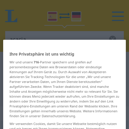
Ihre Privatsphäre ist uns wichtig
Spanisch-Deutsch Wörterbuch
acacia
Wir und unsere
716
-Partner speichern und greifen auf
personenbezogene Daten wie Browserdaten oder eindeutige
Spanisch-Deutsch Übersetzung für
Kennungen auf Ihrem Gerät zu. Durch Auswahl von Akzeptieren
aktivieren Sie Tracking-Technologien für die unter „Wir und unsere
"acacia"
Partner verarbeiten Daten, um Ihnen Dienste bereitzustellen“
aufgeführten Zwecke. Wenn Tracker deaktiviert sind, sind manche
Inhalte und Anzeigen möglicherweise nicht mehr so relevant für Sie. Sie
"acacia" Deutsch Übersetzung
können dieses Menü jederzeit wieder aufrufen, um Ihre Einstellungen zu
ändern oder Ihre Einwilligung zu widerrufen, indem Sie auf den Link
Privatsphäre-Einstellungen am unteren Rand der Webseite klicken. Ihre
Einstellungen gelten innerhalb unseres Website. Weitere Informationen
„acacia“
: femenino
finden Sie in unserer Datenschutzerklärung.
Wir verwenden Cookies, damit Sie unsere Webseite bestmöglich nutzen
acacia
[aˈkaθĭa]
f
und wir besser mit Ihnen kommunizieren können. Notwendige,