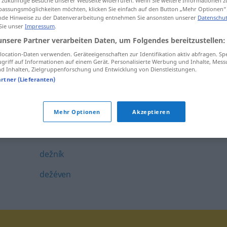
ür zukünftige Besuche unserer Webseite widerrufen. Wenn Sie weitere Informationen 
assungsmöglichkeiten möchten, klicken Sie einfach auf den Button „Mehr Optionen“
devétkrat
de Hinweise zu der Datenverarbeitung entnehmen Sie ansonsten unserer
Datenschut
 Sie unser
Impressum
.
devétnajst
unsere Partner verarbeiten Daten, um Folgendes bereitzustellen:
devêti
ocation-Daten verwenden. Geräteeigenschaften zur Identifikation aktiv abfragen. Sp
griff auf Informationen auf einem Gerät. Personalisierte Werbung und Inhalte, Mes
 Inhalten, Zielgruppenforschung und Entwicklung von Dienstleistungen.
devíca
artner (Lieferanten)
devíze
devíški
Mehr Optionen
Akzeptieren
deževáti
dežník
dežéven