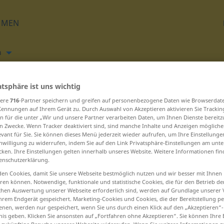
HMEN
h
Übersetzen
atsphäre ist uns wichtig
sere
716
-Partner speichern und greifen auf personenbezogene Daten wie Browserdat
Kennungen auf Ihrem Gerät zu. Durch Auswahl von Akzeptieren aktivieren Sie Trackin
n für die unter „Wir und unsere Partner verarbeiten Daten, um Ihnen Dienste bereitz
n Zwecke. Wenn Tracker deaktiviert sind, sind manche Inhalte und Anzeigen mögliche
evant für Sie. Sie können dieses Menü jederzeit wieder aufrufen, um Ihre Einstellung
inwilligung zu widerrufen, indem Sie auf den Link Privatsphäre-Einstellungen am unt
 D beginnen – deróč ... dežéven
cken. Ihre Einstellungen gelten innerhalb unseres Website. Weitere Informationen fin
enschutzerklärung.
en Cookies, damit Sie unsere Webseite bestmöglich nutzen und wir besser mit Ihnen
devetína
en können. Notwendige, funktionale und statistische Cookies, die für den Betrieb d
ischen Auswertung unserer Webseite erforderlich sind, werden auf Grundlage unserer
devét
hrem Endgerät gespeichert. Marketing-Cookies und Cookies, die der Bereitstellung per
nen, werden nur gespeichert, wenn Sie uns durch einen Klick auf den „Akzeptieren“-
devétdeset
nis geben. Klicken Sie ansonsten auf „Fortfahren ohne Akzeptieren“. Sie können Ihre 