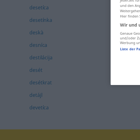
jederzeit f
und den Anp
desetíca
Weitergehen
Hier finden
desetínka
Wir und 
deskà
Genaue Geol
und/oder Zu
Werbung und
desníca
Liste der P
destilácija
desét
desétkrat
detájl
devetíca