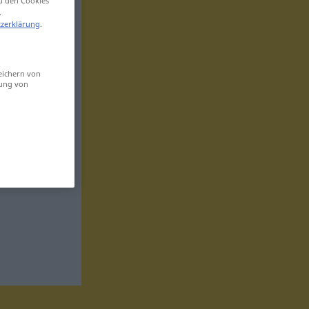
zu den Cookies
.
zerklärung
.
eichern von
sung von