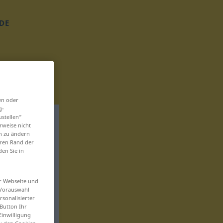
DE
en oder
g-
ustellen“
rweise nicht
en zu ändern
eren Rand der
den Sie in
er Webseite und
 Vorauswahl
sonalisierter
Button Ihr
Einwilligung