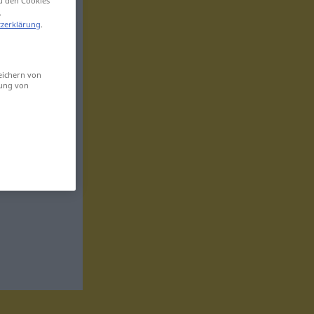
zu den Cookies
.
zerklärung
.
eichern von
sung von