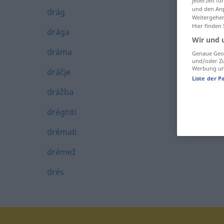
jederzeit f
und den Anp
drág
Weitergehen
Hier finden
drága
Wir und 
dráma
Genaue Geol
und/oder Zu
Werbung und
dráčje
Liste der P
drážba
drégniti
drémati
drémež
drés