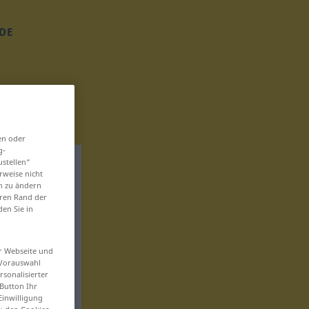
DE
en oder
g-
ustellen“
rweise nicht
en zu ändern
eren Rand der
den Sie in
er Webseite und
 Vorauswahl
sonalisierter
Button Ihr
Einwilligung