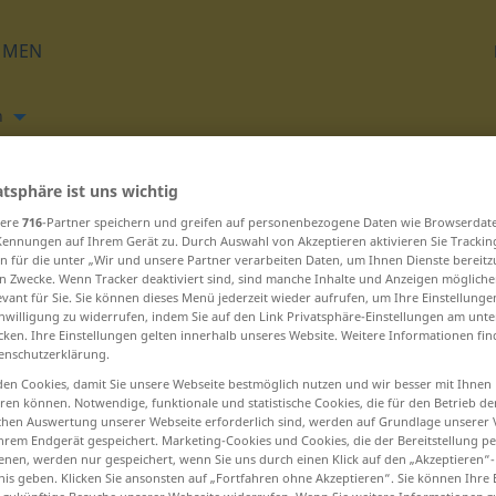
HMEN
h
Übersetzen
atsphäre ist uns wichtig
sere
716
-Partner speichern und greifen auf personenbezogene Daten wie Browserdat
Kennungen auf Ihrem Gerät zu. Durch Auswahl von Akzeptieren aktivieren Sie Trackin
n für die unter „Wir und unsere Partner verarbeiten Daten, um Ihnen Dienste bereitz
n Zwecke. Wenn Tracker deaktiviert sind, sind manche Inhalte und Anzeigen mögliche
evant für Sie. Sie können dieses Menü jederzeit wieder aufrufen, um Ihre Einstellung
inwilligung zu widerrufen, indem Sie auf den Link Privatsphäre-Einstellungen am unt
D beginnen – družínski ... drúgič
cken. Ihre Einstellungen gelten innerhalb unseres Website. Weitere Informationen fin
enschutzerklärung.
en Cookies, damit Sie unsere Webseite bestmöglich nutzen und wir besser mit Ihnen
drévi
en können. Notwendige, funktionale und statistische Cookies, die für den Betrieb d
ischen Auswertung unserer Webseite erforderlich sind, werden auf Grundlage unserer
drévje
hrem Endgerät gespeichert. Marketing-Cookies und Cookies, die der Bereitstellung per
nen, werden nur gespeichert, wenn Sie uns durch einen Klick auf den „Akzeptieren“-
drézati
nis geben. Klicken Sie ansonsten auf „Fortfahren ohne Akzeptieren“. Sie können Ihre 