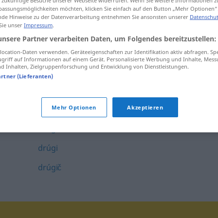
ür zukünftige Besuche unserer Webseite widerrufen. Wenn Sie weitere Informationen 
assungsmöglichkeiten möchten, klicken Sie einfach auf den Button „Mehr Optionen“
dríska
de Hinweise zu der Datenverarbeitung entnehmen Sie ansonsten unserer
Datenschut
 Sie unser
Impressum
.
dróbec
unsere Partner verarbeiten Daten, um Folgendes bereitzustellen:
dróg
ocation-Daten verwenden. Geräteeigenschaften zur Identifikation aktiv abfragen. Sp
griff auf Informationen auf einem Gerät. Personalisierte Werbung und Inhalte, Mes
 Inhalten, Zielgruppenforschung und Entwicklung von Dienstleistungen.
drózg
artner (Lieferanten)
drôben
drôbčkan
Mehr Optionen
Akzeptieren
drúg
drúgi
drúgič