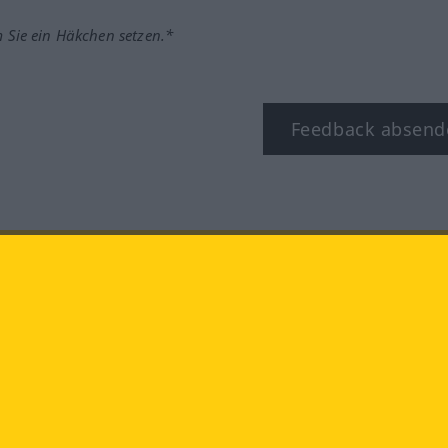
m Sie ein Häkchen setzen.*
Feedback absend
ook
YouTube
Instagram