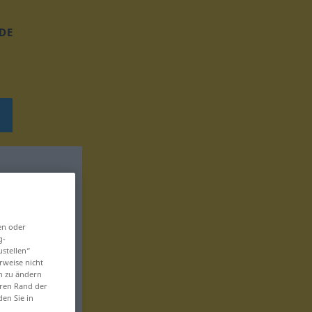
DE
en oder
g-
ustellen“
rweise nicht
en zu ändern
eren Rand der
den Sie in