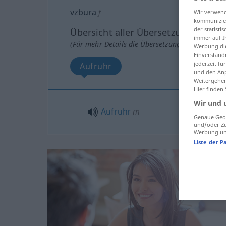
vzbura
f
Wir verwend
kommunizier
der statist
Übersicht aller Übersetzungen
immer auf I
(Für mehr Details die Übersetzung anklicken/an
Werbung die
Einverständ
jederzeit f
Aufruhr
und den Anp
Weitergehen
Hier finden
Wir und 
Aufruhr
m
Genaue Geol
und/oder Zu
Werbung und
Liste der P