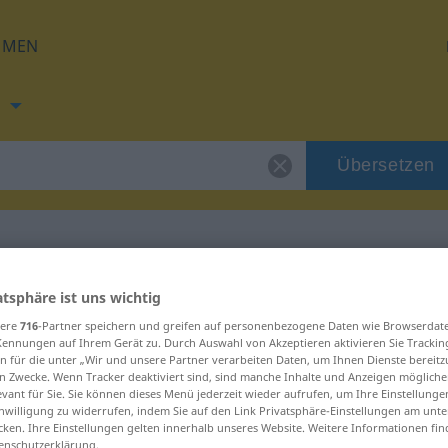
HMEN
h
Übersetzen
ng für "vzbura"
atsphäre ist uns wichtig
sere
716
-Partner speichern und greifen auf personenbezogene Daten wie Browserdat
Kennungen auf Ihrem Gerät zu. Durch Auswahl von Akzeptieren aktivieren Sie Trackin
n für die unter „Wir und unsere Partner verarbeiten Daten, um Ihnen Dienste bereitz
n Zwecke. Wenn Tracker deaktiviert sind, sind manche Inhalte und Anzeigen mögliche
evant für Sie. Sie können dieses Menü jederzeit wieder aufrufen, um Ihre Einstellung
inwilligung zu widerrufen, indem Sie auf den Link Privatsphäre-Einstellungen am unt
cken. Ihre Einstellungen gelten innerhalb unseres Website. Weitere Informationen fin
enschutzerklärung.