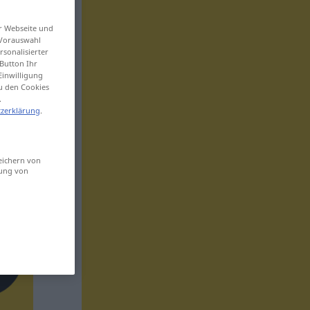
er Webseite und
 Vorauswahl
sonalisierter
Button Ihr
Einwilligung
zu den Cookies
.
zerklärung
.
eichern von
sung von