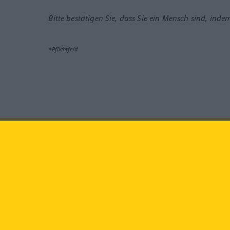
Bitte bestätigen Sie, dass Sie ein Mensch sind, inde
*Pflichtfeld
Besuchen Sie uns auf:
faceb
Langenscheidt