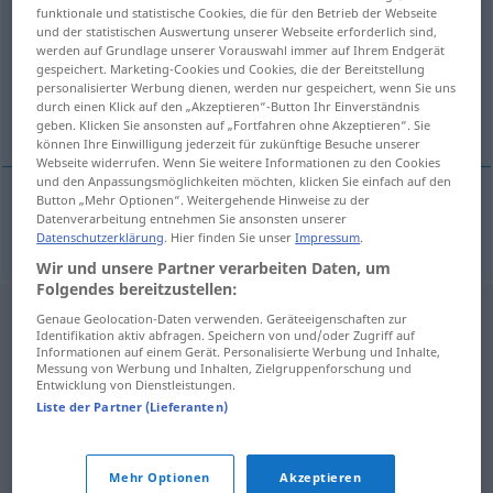
funktionale und statistische Cookies, die für den Betrieb der Webseite
und der statistischen Auswertung unserer Webseite erforderlich sind,
Übersicht aller Übersetzungen
werden auf Grundlage unserer Vorauswahl immer auf Ihrem Endgerät
(Für mehr Details die Übersetzung anklicken/antippen)
gespeichert. Marketing-Cookies und Cookies, die der Bereitstellung
personalisierter Werbung dienen, werden nur gespeichert, wenn Sie uns
durch einen Klick auf den „Akzeptieren“-Button Ihr Einverständnis
sogenannt
geben. Klicken Sie ansonsten auf „Fortfahren ohne Akzeptieren“. Sie
können Ihre Einwilligung jederzeit für zukünftige Besuche unserer
Webseite widerrufen. Wenn Sie weitere Informationen zu den Cookies
und den Anpassungsmöglichkeiten möchten, klicken Sie einfach auf den
Button „Mehr Optionen“. Weitergehende Hinweise zu der
Datenverarbeitung entnehmen Sie ansonsten unserer
sogenannt
tzv.
Datenschutzerklärung
. Hier finden Sie unser
Impressum
.
Wir und unsere Partner verarbeiten Daten, um
Folgendes bereitzustellen:
Genaue Geolocation-Daten verwenden. Geräteeigenschaften zur
Identifikation aktiv abfragen. Speichern von und/oder Zugriff auf
Informationen auf einem Gerät. Personalisierte Werbung und Inhalte,
Messung von Werbung und Inhalten, Zielgruppenforschung und
Entwicklung von Dienstleistungen.
Liste der Partner (Lieferanten)
Mehr Optionen
Akzeptieren