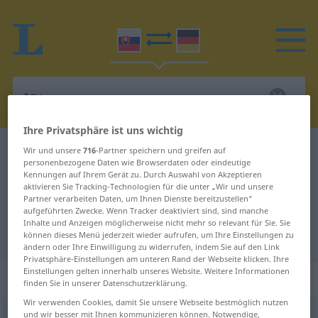
Ihre Privatsphäre ist uns wichtig
Slowakisch-Deutsch Wörterbuch
tzv.
Wir und unsere
716
-Partner speichern und greifen auf
personenbezogene Daten wie Browserdaten oder eindeutige
Slowakisch-Deutsch Übersetzung
Kennungen auf Ihrem Gerät zu. Durch Auswahl von Akzeptieren
aktivieren Sie Tracking-Technologien für die unter „Wir und unsere
für "tzv."
Partner verarbeiten Daten, um Ihnen Dienste bereitzustellen“
aufgeführten Zwecke. Wenn Tracker deaktiviert sind, sind manche
Inhalte und Anzeigen möglicherweise nicht mehr so relevant für Sie. Sie
"tzv." Deutsch Übersetzung
können dieses Menü jederzeit wieder aufrufen, um Ihre Einstellungen zu
ändern oder Ihre Einwilligung zu widerrufen, indem Sie auf den Link
Privatsphäre-Einstellungen am unteren Rand der Webseite klicken. Ihre
Einstellungen gelten innerhalb unseres Website. Weitere Informationen
„tzv.“
finden Sie in unserer Datenschutzerklärung.
Wir verwenden Cookies, damit Sie unsere Webseite bestmöglich nutzen
und wir besser mit Ihnen kommunizieren können. Notwendige,
tzv.
(=
takzvaný
)