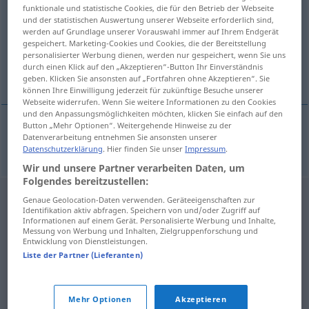
funktionale und statistische Cookies, die für den Betrieb der Webseite
und der statistischen Auswertung unserer Webseite erforderlich sind,
Übersicht aller Übersetzungen
werden auf Grundlage unserer Vorauswahl immer auf Ihrem Endgerät
(Für mehr Details die Übersetzung anklicken/antippen)
gespeichert. Marketing-Cookies und Cookies, die der Bereitstellung
personalisierter Werbung dienen, werden nur gespeichert, wenn Sie uns
durch einen Klick auf den „Akzeptieren“-Button Ihr Einverständnis
Türke
geben. Klicken Sie ansonsten auf „Fortfahren ohne Akzeptieren“. Sie
können Ihre Einwilligung jederzeit für zukünftige Besuche unserer
Webseite widerrufen. Wenn Sie weitere Informationen zu den Cookies
und den Anpassungsmöglichkeiten möchten, klicken Sie einfach auf den
Button „Mehr Optionen“. Weitergehende Hinweise zu der
Datenverarbeitung entnehmen Sie ansonsten unserer
Türke
Turek
Datenschutzerklärung
. Hier finden Sie unser
Impressum
.
Wir und unsere Partner verarbeiten Daten, um
Folgendes bereitzustellen:
Genaue Geolocation-Daten verwenden. Geräteeigenschaften zur
Identifikation aktiv abfragen. Speichern von und/oder Zugriff auf
Informationen auf einem Gerät. Personalisierte Werbung und Inhalte,
Messung von Werbung und Inhalten, Zielgruppenforschung und
Entwicklung von Dienstleistungen.
Liste der Partner (Lieferanten)
Mehr Optionen
Akzeptieren