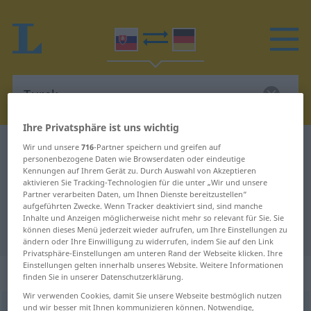
Ihre Privatsphäre ist uns wichtig
Slowakisch-Deutsch Wörterbuch
Turek
Wir und unsere
716
-Partner speichern und greifen auf
personenbezogene Daten wie Browserdaten oder eindeutige
Slowakisch-Deutsch Übersetzung
Kennungen auf Ihrem Gerät zu. Durch Auswahl von Akzeptieren
aktivieren Sie Tracking-Technologien für die unter „Wir und unsere
für "Turek"
Partner verarbeiten Daten, um Ihnen Dienste bereitzustellen“
aufgeführten Zwecke. Wenn Tracker deaktiviert sind, sind manche
Inhalte und Anzeigen möglicherweise nicht mehr so relevant für Sie. Sie
"Turek" Deutsch Übersetzung
können dieses Menü jederzeit wieder aufrufen, um Ihre Einstellungen zu
ändern oder Ihre Einwilligung zu widerrufen, indem Sie auf den Link
Privatsphäre-Einstellungen am unteren Rand der Webseite klicken. Ihre
Einstellungen gelten innerhalb unseres Website. Weitere Informationen
„Turek“
: maskulin
finden Sie in unserer Datenschutzerklärung.
Wir verwenden Cookies, damit Sie unsere Webseite bestmöglich nutzen
und wir besser mit Ihnen kommunizieren können. Notwendige,
Turek
m