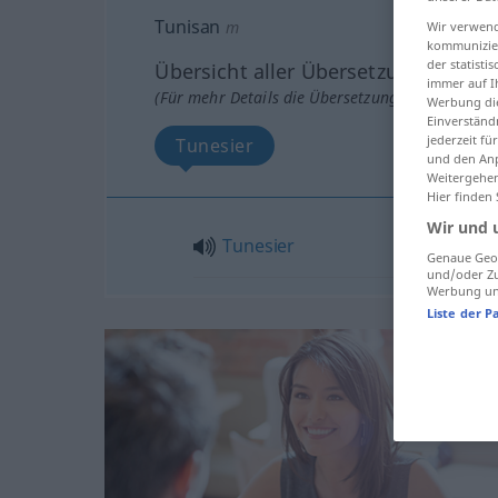
Tunisan
m
Wir verwend
kommunizier
der statist
Übersicht aller Übersetzungen
immer auf I
(Für mehr Details die Übersetzung anklicken/an
Werbung die
Einverständ
jederzeit f
Tunesier
und den Anp
Weitergehen
Hier finden
Wir und 
Tunesier
Genaue Geol
und/oder Zu
Werbung und
Liste der P