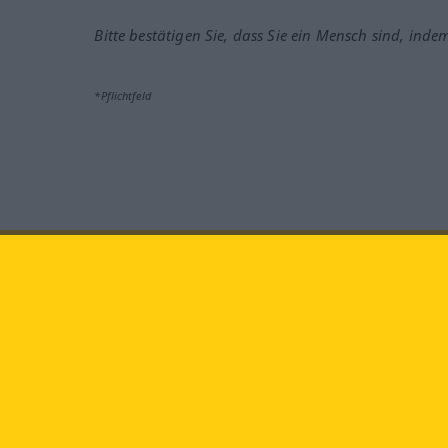
Bitte bestätigen Sie, dass Sie ein Mensch sind, inde
*Pflichtfeld
Besuchen Sie uns auf:
faceb
Langenscheidt