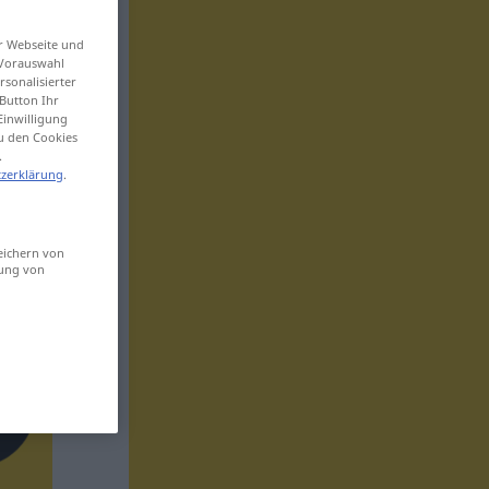
er Webseite und
 Vorauswahl
sonalisierter
Button Ihr
Einwilligung
zu den Cookies
.
zerklärung
.
eichern von
sung von