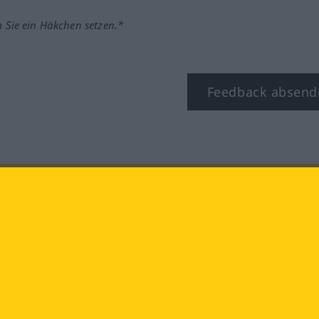
m Sie ein Häkchen setzen.*
Feedback absend
ook
YouTube
Instagram