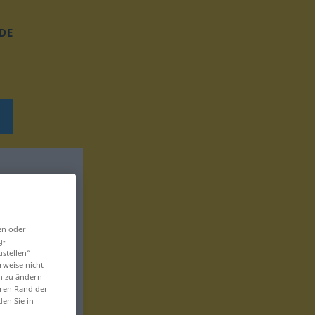
DE
en oder
g-
ustellen“
rweise nicht
en zu ändern
eren Rand der
den Sie in