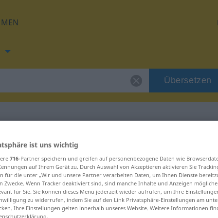
HMEN
h
Übersetzen
ng für "Tunisan"
atsphäre ist uns wichtig
sere
716
-Partner speichern und greifen auf personenbezogene Daten wie Browserdat
Kennungen auf Ihrem Gerät zu. Durch Auswahl von Akzeptieren aktivieren Sie Trackin
g
n für die unter „Wir und unsere Partner verarbeiten Daten, um Ihnen Dienste bereitz
n Zwecke. Wenn Tracker deaktiviert sind, sind manche Inhalte und Anzeigen mögliche
evant für Sie. Sie können dieses Menü jederzeit wieder aufrufen, um Ihre Einstellung
inwilligung zu widerrufen, indem Sie auf den Link Privatsphäre-Einstellungen am unt
cken. Ihre Einstellungen gelten innerhalb unseres Website. Weitere Informationen fin
enschutzerklärung.