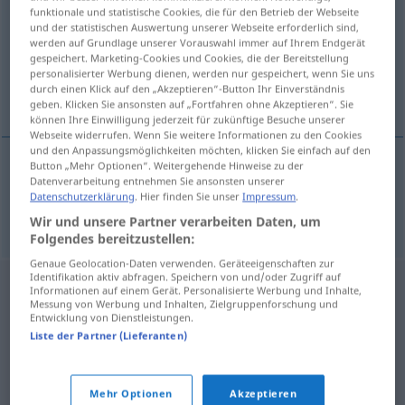
funktionale und statistische Cookies, die für den Betrieb der Webseite
und der statistischen Auswertung unserer Webseite erforderlich sind,
Übersicht aller Übersetzungen
werden auf Grundlage unserer Vorauswahl immer auf Ihrem Endgerät
(Für mehr Details die Übersetzung anklicken/antippen)
gespeichert. Marketing-Cookies und Cookies, die der Bereitstellung
personalisierter Werbung dienen, werden nur gespeichert, wenn Sie uns
durch einen Klick auf den „Akzeptieren“-Button Ihr Einverständnis
hier, da
geben. Klicken Sie ansonsten auf „Fortfahren ohne Akzeptieren“. Sie
können Ihre Einwilligung jederzeit für zukünftige Besuche unserer
Webseite widerrufen. Wenn Sie weitere Informationen zu den Cookies
und den Anpassungsmöglichkeiten möchten, klicken Sie einfach auf den
Button „Mehr Optionen“. Weitergehende Hinweise zu der
Datenverarbeitung entnehmen Sie ansonsten unserer
hier, da
tu
Datenschutzerklärung
. Hier finden Sie unser
Impressum
.
Wir und unsere Partner verarbeiten Daten, um
Folgendes bereitzustellen:
Genaue Geolocation-Daten verwenden. Geräteeigenschaften zur
Identifikation aktiv abfragen. Speichern von und/oder Zugriff auf
Informationen auf einem Gerät. Personalisierte Werbung und Inhalte,
Messung von Werbung und Inhalten, Zielgruppenforschung und
Entwicklung von Dienstleistungen.
Liste der Partner (Lieferanten)
Mehr Optionen
Akzeptieren