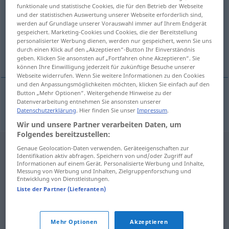
funktionale und statistische Cookies, die für den Betrieb der Webseite
und der statistischen Auswertung unserer Webseite erforderlich sind,
Übersicht aller Übersetzungen
werden auf Grundlage unserer Vorauswahl immer auf Ihrem Endgerät
(Für mehr Details die Übersetzung anklicken/antippen)
gespeichert. Marketing-Cookies und Cookies, die der Bereitstellung
personalisierter Werbung dienen, werden nur gespeichert, wenn Sie uns
durch einen Klick auf den „Akzeptieren“-Button Ihr Einverständnis
Sprengstoff
geben. Klicken Sie ansonsten auf „Fortfahren ohne Akzeptieren“. Sie
können Ihre Einwilligung jederzeit für zukünftige Besuche unserer
Webseite widerrufen. Wenn Sie weitere Informationen zu den Cookies
und den Anpassungsmöglichkeiten möchten, klicken Sie einfach auf den
Button „Mehr Optionen“. Weitergehende Hinweise zu der
Datenverarbeitung entnehmen Sie ansonsten unserer
Sprengstoff
m
trhavina
Datenschutzerklärung
. Hier finden Sie unser
Impressum
.
Wir und unsere Partner verarbeiten Daten, um
Folgendes bereitzustellen:
Genaue Geolocation-Daten verwenden. Geräteeigenschaften zur
Identifikation aktiv abfragen. Speichern von und/oder Zugriff auf
Informationen auf einem Gerät. Personalisierte Werbung und Inhalte,
Messung von Werbung und Inhalten, Zielgruppenforschung und
Entwicklung von Dienstleistungen.
Liste der Partner (Lieferanten)
Mehr Optionen
Akzeptieren