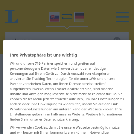
Ihre Privatsphäre ist uns wichtig
Slowakisch-Deutsch Wörterbuch
trhavina
Wir und unsere
716
-Partner speichern und greifen auf
personenbezogene Daten wie Browserdaten oder eindeutige
Slowakisch-Deutsch Übersetzung
Kennungen auf Ihrem Gerät zu. Durch Auswahl von Akzeptieren
aktivieren Sie Tracking-Technologien für die unter „Wir und unsere
für "trhavina"
Partner verarbeiten Daten, um Ihnen Dienste bereitzustellen“
aufgeführten Zwecke. Wenn Tracker deaktiviert sind, sind manche
Inhalte und Anzeigen möglicherweise nicht mehr so relevant für Sie. Sie
"trhavina" Deutsch Übersetzung
können dieses Menü jederzeit wieder aufrufen, um Ihre Einstellungen zu
ändern oder Ihre Einwilligung zu widerrufen, indem Sie auf den Link
Privatsphäre-Einstellungen am unteren Rand der Webseite klicken. Ihre
Einstellungen gelten innerhalb unseres Website. Weitere Informationen
„trhavina“
: feminin
finden Sie in unserer Datenschutzerklärung.
Wir verwenden Cookies, damit Sie unsere Webseite bestmöglich nutzen
und wir besser mit Ihnen kommunizieren können. Notwendige,
trhavina
f