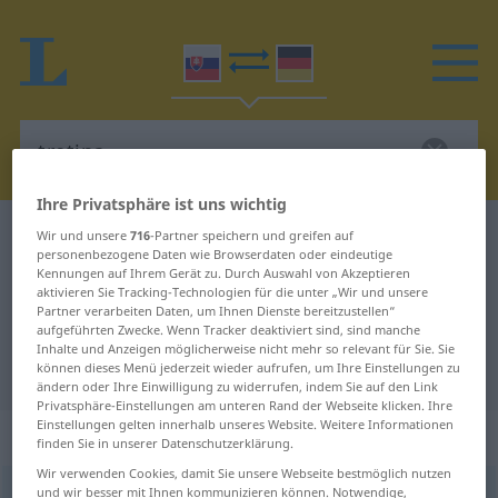
Ihre Privatsphäre ist uns wichtig
Slowakisch-Deutsch Wörterbuch
tretina
Wir und unsere
716
-Partner speichern und greifen auf
personenbezogene Daten wie Browserdaten oder eindeutige
Slowakisch-Deutsch Übersetzung
Kennungen auf Ihrem Gerät zu. Durch Auswahl von Akzeptieren
aktivieren Sie Tracking-Technologien für die unter „Wir und unsere
für "tretina"
Partner verarbeiten Daten, um Ihnen Dienste bereitzustellen“
aufgeführten Zwecke. Wenn Tracker deaktiviert sind, sind manche
Inhalte und Anzeigen möglicherweise nicht mehr so relevant für Sie. Sie
"tretina" Deutsch Übersetzung
können dieses Menü jederzeit wieder aufrufen, um Ihre Einstellungen zu
ändern oder Ihre Einwilligung zu widerrufen, indem Sie auf den Link
Privatsphäre-Einstellungen am unteren Rand der Webseite klicken. Ihre
Einstellungen gelten innerhalb unseres Website. Weitere Informationen
„tretina“
: feminin
finden Sie in unserer Datenschutzerklärung.
Wir verwenden Cookies, damit Sie unsere Webseite bestmöglich nutzen
und wir besser mit Ihnen kommunizieren können. Notwendige,
tretina
f