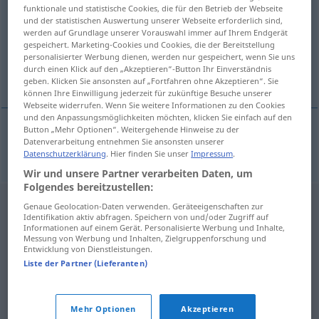
funktionale und statistische Cookies, die für den Betrieb der Webseite
und der statistischen Auswertung unserer Webseite erforderlich sind,
Übersicht aller Übersetzungen
werden auf Grundlage unserer Vorauswahl immer auf Ihrem Endgerät
(Für mehr Details die Übersetzung anklicken/antippen)
gespeichert. Marketing-Cookies und Cookies, die der Bereitstellung
personalisierter Werbung dienen, werden nur gespeichert, wenn Sie uns
durch einen Klick auf den „Akzeptieren“-Button Ihr Einverständnis
Drittel
geben. Klicken Sie ansonsten auf „Fortfahren ohne Akzeptieren“. Sie
können Ihre Einwilligung jederzeit für zukünftige Besuche unserer
Webseite widerrufen. Wenn Sie weitere Informationen zu den Cookies
und den Anpassungsmöglichkeiten möchten, klicken Sie einfach auf den
Button „Mehr Optionen“. Weitergehende Hinweise zu der
Datenverarbeitung entnehmen Sie ansonsten unserer
Drittel
n
tretina
Datenschutzerklärung
. Hier finden Sie unser
Impressum
.
Wir und unsere Partner verarbeiten Daten, um
Folgendes bereitzustellen:
Genaue Geolocation-Daten verwenden. Geräteeigenschaften zur
Identifikation aktiv abfragen. Speichern von und/oder Zugriff auf
Informationen auf einem Gerät. Personalisierte Werbung und Inhalte,
Messung von Werbung und Inhalten, Zielgruppenforschung und
Entwicklung von Dienstleistungen.
Liste der Partner (Lieferanten)
Mehr Optionen
Akzeptieren