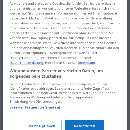
funktionale und statistische Cookies, die für den Betrieb der Webseite
und der statistischen Auswertung unserer Webseite erforderlich sind,
Übersicht aller Übersetzungen
werden auf Grundlage unserer Vorauswahl immer auf Ihrem Endgerät
(Für mehr Details die Übersetzung anklicken/antippen)
gespeichert. Marketing-Cookies und Cookies, die der Bereitstellung
personalisierter Werbung dienen, werden nur gespeichert, wenn Sie uns
durch einen Klick auf den „Akzeptieren“-Button Ihr Einverständnis
Strafe
geben. Klicken Sie ansonsten auf „Fortfahren ohne Akzeptieren“. Sie
können Ihre Einwilligung jederzeit für zukünftige Besuche unserer
Webseite widerrufen. Wenn Sie weitere Informationen zu den Cookies
und den Anpassungsmöglichkeiten möchten, klicken Sie einfach auf den
Button „Mehr Optionen“. Weitergehende Hinweise zu der
Datenverarbeitung entnehmen Sie ansonsten unserer
Strafe
f
trest
Datenschutzerklärung
. Hier finden Sie unser
Impressum
.
Wir und unsere Partner verarbeiten Daten, um
Folgendes bereitzustellen:
Genaue Geolocation-Daten verwenden. Geräteeigenschaften zur
Identifikation aktiv abfragen. Speichern von und/oder Zugriff auf
Informationen auf einem Gerät. Personalisierte Werbung und Inhalte,
Messung von Werbung und Inhalten, Zielgruppenforschung und
Entwicklung von Dienstleistungen.
Liste der Partner (Lieferanten)
Mehr Optionen
Akzeptieren