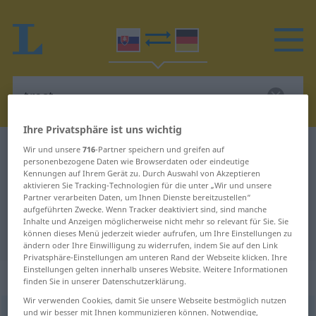
Ihre Privatsphäre ist uns wichtig
Slowakisch-Deutsch Wörterbuch
trest
Wir und unsere
716
-Partner speichern und greifen auf
personenbezogene Daten wie Browserdaten oder eindeutige
Slowakisch-Deutsch Übersetzung
Kennungen auf Ihrem Gerät zu. Durch Auswahl von Akzeptieren
aktivieren Sie Tracking-Technologien für die unter „Wir und unsere
für "trest"
Partner verarbeiten Daten, um Ihnen Dienste bereitzustellen“
aufgeführten Zwecke. Wenn Tracker deaktiviert sind, sind manche
Inhalte und Anzeigen möglicherweise nicht mehr so relevant für Sie. Sie
"trest" Deutsch Übersetzung
können dieses Menü jederzeit wieder aufrufen, um Ihre Einstellungen zu
ändern oder Ihre Einwilligung zu widerrufen, indem Sie auf den Link
Privatsphäre-Einstellungen am unteren Rand der Webseite klicken. Ihre
Einstellungen gelten innerhalb unseres Website. Weitere Informationen
„trest“
: maskulin
finden Sie in unserer Datenschutzerklärung.
Wir verwenden Cookies, damit Sie unsere Webseite bestmöglich nutzen
und wir besser mit Ihnen kommunizieren können. Notwendige,
trest
m