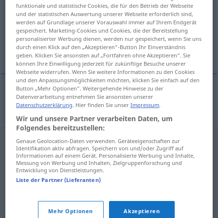
funktionale und statistische Cookies, die für den Betrieb der Webseite
und der statistischen Auswertung unserer Webseite erforderlich sind,
Übersicht aller Übersetzungen
werden auf Grundlage unserer Vorauswahl immer auf Ihrem Endgerät
(Für mehr Details die Übersetzung anklicken/antippen)
gespeichert. Marketing-Cookies und Cookies, die der Bereitstellung
personalisierter Werbung dienen, werden nur gespeichert, wenn Sie uns
durch einen Klick auf den „Akzeptieren“-Button Ihr Einverständnis
Iltis
geben. Klicken Sie ansonsten auf „Fortfahren ohne Akzeptieren“. Sie
können Ihre Einwilligung jederzeit für zukünftige Besuche unserer
Webseite widerrufen. Wenn Sie weitere Informationen zu den Cookies
und den Anpassungsmöglichkeiten möchten, klicken Sie einfach auf den
Button „Mehr Optionen“. Weitergehende Hinweise zu der
Datenverarbeitung entnehmen Sie ansonsten unserer
Iltis
tchor
Datenschutzerklärung
. Hier finden Sie unser
Impressum
.
Wir und unsere Partner verarbeiten Daten, um
Folgendes bereitzustellen:
Genaue Geolocation-Daten verwenden. Geräteeigenschaften zur
Identifikation aktiv abfragen. Speichern von und/oder Zugriff auf
Informationen auf einem Gerät. Personalisierte Werbung und Inhalte,
Messung von Werbung und Inhalten, Zielgruppenforschung und
Entwicklung von Dienstleistungen.
Liste der Partner (Lieferanten)
Mehr Optionen
Akzeptieren