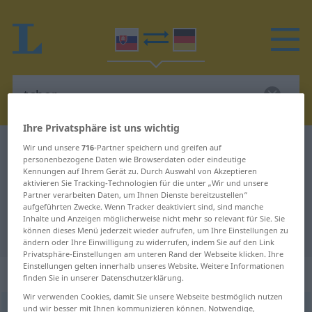
Ihre Privatsphäre ist uns wichtig
Slowakisch-Deutsch Wörterbuch
tchor
Wir und unsere
716
-Partner speichern und greifen auf
personenbezogene Daten wie Browserdaten oder eindeutige
Slowakisch-Deutsch Übersetzung
Kennungen auf Ihrem Gerät zu. Durch Auswahl von Akzeptieren
aktivieren Sie Tracking-Technologien für die unter „Wir und unsere
für "tchor"
Partner verarbeiten Daten, um Ihnen Dienste bereitzustellen“
aufgeführten Zwecke. Wenn Tracker deaktiviert sind, sind manche
Inhalte und Anzeigen möglicherweise nicht mehr so relevant für Sie. Sie
"tchor" Deutsch Übersetzung
können dieses Menü jederzeit wieder aufrufen, um Ihre Einstellungen zu
ändern oder Ihre Einwilligung zu widerrufen, indem Sie auf den Link
Privatsphäre-Einstellungen am unteren Rand der Webseite klicken. Ihre
Einstellungen gelten innerhalb unseres Website. Weitere Informationen
„tchor“
: maskulin
finden Sie in unserer Datenschutzerklärung.
Wir verwenden Cookies, damit Sie unsere Webseite bestmöglich nutzen
und wir besser mit Ihnen kommunizieren können. Notwendige,
tchor
m