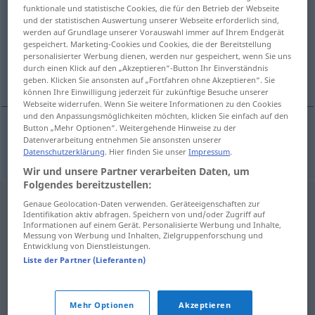
funktionale und statistische Cookies, die für den Betrieb der Webseite
und der statistischen Auswertung unserer Webseite erforderlich sind,
Übersicht aller Übersetzungen
werden auf Grundlage unserer Vorauswahl immer auf Ihrem Endgerät
(Für mehr Details die Übersetzung anklicken/antippen)
gespeichert. Marketing-Cookies und Cookies, die der Bereitstellung
personalisierter Werbung dienen, werden nur gespeichert, wenn Sie uns
durch einen Klick auf den „Akzeptieren“-Button Ihr Einverständnis
Fläche; Flächeninhalt
geben. Klicken Sie ansonsten auf „Fortfahren ohne Akzeptieren“. Sie
können Ihre Einwilligung jederzeit für zukünftige Besuche unserer
Webseite widerrufen. Wenn Sie weitere Informationen zu den Cookies
und den Anpassungsmöglichkeiten möchten, klicken Sie einfach auf den
Button „Mehr Optionen“. Weitergehende Hinweise zu der
Datenverarbeitung entnehmen Sie ansonsten unserer
Fläche; Flächeninhalt
m
rozloha
Datenschutzerklärung
. Hier finden Sie unser
Impressum
.
Wir und unsere Partner verarbeiten Daten, um
Folgendes bereitzustellen:
Genaue Geolocation-Daten verwenden. Geräteeigenschaften zur
Identifikation aktiv abfragen. Speichern von und/oder Zugriff auf
Informationen auf einem Gerät. Personalisierte Werbung und Inhalte,
Messung von Werbung und Inhalten, Zielgruppenforschung und
Entwicklung von Dienstleistungen.
Liste der Partner (Lieferanten)
Mehr Optionen
Akzeptieren