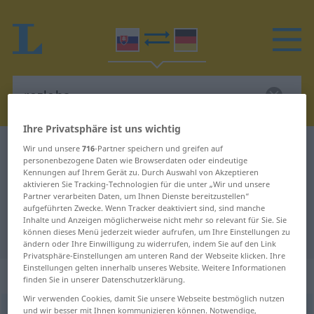
Ihre Privatsphäre ist uns wichtig
Slowakisch-Deutsch Wörterbuch
rozloha
Wir und unsere
716
-Partner speichern und greifen auf
personenbezogene Daten wie Browserdaten oder eindeutige
Slowakisch-Deutsch Übersetzung
Kennungen auf Ihrem Gerät zu. Durch Auswahl von Akzeptieren
aktivieren Sie Tracking-Technologien für die unter „Wir und unsere
für "rozloha"
Partner verarbeiten Daten, um Ihnen Dienste bereitzustellen“
aufgeführten Zwecke. Wenn Tracker deaktiviert sind, sind manche
Inhalte und Anzeigen möglicherweise nicht mehr so relevant für Sie. Sie
"rozloha" Deutsch Übersetzung
können dieses Menü jederzeit wieder aufrufen, um Ihre Einstellungen zu
ändern oder Ihre Einwilligung zu widerrufen, indem Sie auf den Link
Privatsphäre-Einstellungen am unteren Rand der Webseite klicken. Ihre
Einstellungen gelten innerhalb unseres Website. Weitere Informationen
„rozloha“
: feminin
finden Sie in unserer Datenschutzerklärung.
Wir verwenden Cookies, damit Sie unsere Webseite bestmöglich nutzen
und wir besser mit Ihnen kommunizieren können. Notwendige,
rozloha
f