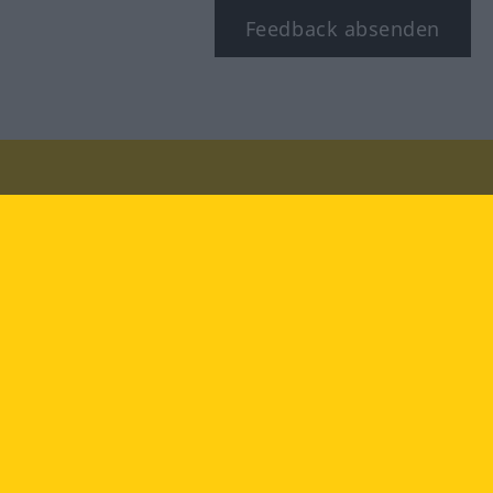
Feedback absenden
Besuchen Sie uns auf:
facebook
YouTube
Instagram
Langenscheidt
NUTZUNGSBEDINGUNGEN