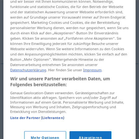
und wir besser mit Ihnen kommunizieren können. Notwendige,
funktionale und statistische Cookies, die für den Betrieb der Webseite
rozhodnutie
n
und der statistischen Auswertung unserer Webseite erforderlich sind,
werden auf Grundlage unserer Vorauswahl immer auf Ihrem Endgerät
Übersicht aller Übersetzungen
gespeichert. Marketing-Cookies und Cookies, die der Bereitstellung
personalisierter Werbung dienen, werden nur gespeichert, wenn Sie uns
(Für mehr Details die Übersetzung anklicken/antippen)
durch einen Klick auf den „Akzeptieren“-Button Ihr Einverständnis
geben. Klicken Sie ansonsten auf „Fortfahren ohne Akzeptieren“. Sie
Entscheidung, Beschluss, Entscheid,
können Ihre Einwilligung jederzeit für zukünftige Besuche unserer
Entschluss
Webseite widerrufen. Wenn Sie weitere Informationen zu den Cookies
und den Anpassungsmöglichkeiten möchten, klicken Sie einfach auf den
Button „Mehr Optionen“. Weitergehende Hinweise zu der
Datenverarbeitung entnehmen Sie ansonsten unserer
Datenschutzerklärung
. Hier finden Sie unser
Impressum
.
Wir und unsere Partner verarbeiten Daten, um
Entscheidung
f
rozhodnutie
Folgendes bereitzustellen:
Genaue Geolocation-Daten verwenden. Geräteeigenschaften zur
Entscheid
m
rozhodnutie
Identifikation aktiv abfragen. Speichern von und/oder Zugriff auf
Informationen auf einem Gerät. Personalisierte Werbung und Inhalte,
Messung von Werbung und Inhalten, Zielgruppenforschung und
Beschluss
m
rozhodnutie
Entwicklung von Dienstleistungen.
Liste der Partner (Lieferanten)
Entschluss
m
rozhodnutie
Mehr Optionen
Akzeptieren