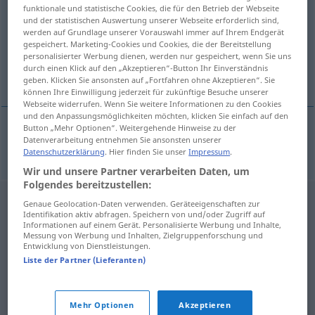
funktionale und statistische Cookies, die für den Betrieb der Webseite
und der statistischen Auswertung unserer Webseite erforderlich sind,
Übersicht aller Übersetzungen
werden auf Grundlage unserer Vorauswahl immer auf Ihrem Endgerät
(Für mehr Details die Übersetzung anklicken/antippen)
gespeichert. Marketing-Cookies und Cookies, die der Bereitstellung
personalisierter Werbung dienen, werden nur gespeichert, wenn Sie uns
durch einen Klick auf den „Akzeptieren“-Button Ihr Einverständnis
Trennung
geben. Klicken Sie ansonsten auf „Fortfahren ohne Akzeptieren“. Sie
können Ihre Einwilligung jederzeit für zukünftige Besuche unserer
Webseite widerrufen. Wenn Sie weitere Informationen zu den Cookies
und den Anpassungsmöglichkeiten möchten, klicken Sie einfach auf den
Button „Mehr Optionen“. Weitergehende Hinweise zu der
Datenverarbeitung entnehmen Sie ansonsten unserer
Trennung
odluka
Datenschutzerklärung
. Hier finden Sie unser
Impressum
.
Wir und unsere Partner verarbeiten Daten, um
Folgendes bereitzustellen:
Genaue Geolocation-Daten verwenden. Geräteeigenschaften zur
Identifikation aktiv abfragen. Speichern von und/oder Zugriff auf
Informationen auf einem Gerät. Personalisierte Werbung und Inhalte,
Messung von Werbung und Inhalten, Zielgruppenforschung und
Entwicklung von Dienstleistungen.
Liste der Partner (Lieferanten)
Mehr Optionen
Akzeptieren