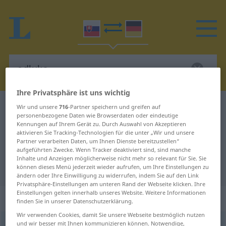
Ihre Privatsphäre ist uns wichtig
Slowakisch-Deutsch Wörterbuch
odluka
Wir und unsere
716
-Partner speichern und greifen auf
personenbezogene Daten wie Browserdaten oder eindeutige
Slowakisch-Deutsch Übersetzung
Kennungen auf Ihrem Gerät zu. Durch Auswahl von Akzeptieren
aktivieren Sie Tracking-Technologien für die unter „Wir und unsere
für "odluka"
Partner verarbeiten Daten, um Ihnen Dienste bereitzustellen“
aufgeführten Zwecke. Wenn Tracker deaktiviert sind, sind manche
Inhalte und Anzeigen möglicherweise nicht mehr so relevant für Sie. Sie
"odluka" Deutsch Übersetzung
können dieses Menü jederzeit wieder aufrufen, um Ihre Einstellungen zu
ändern oder Ihre Einwilligung zu widerrufen, indem Sie auf den Link
Privatsphäre-Einstellungen am unteren Rand der Webseite klicken. Ihre
Einstellungen gelten innerhalb unseres Website. Weitere Informationen
„odluka“
: feminin
finden Sie in unserer Datenschutzerklärung.
Wir verwenden Cookies, damit Sie unsere Webseite bestmöglich nutzen
und wir besser mit Ihnen kommunizieren können. Notwendige,
odluka
f