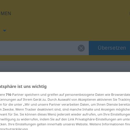
HMEN
h
Übersetzen
ng für "odboj"
atsphäre ist uns wichtig
sere
716
-Partner speichern und greifen auf personenbezogene Daten wie Browserdat
Kennungen auf Ihrem Gerät zu. Durch Auswahl von Akzeptieren aktivieren Sie Trackin
n für die unter „Wir und unsere Partner verarbeiten Daten, um Ihnen Dienste bereitz
n Zwecke. Wenn Tracker deaktiviert sind, sind manche Inhalte und Anzeigen mögliche
evant für Sie. Sie können dieses Menü jederzeit wieder aufrufen, um Ihre Einstellung
inwilligung zu widerrufen, indem Sie auf den Link Privatsphäre-Einstellungen am unt
cken. Ihre Einstellungen gelten innerhalb unseres Website. Weitere Informationen fin
enschutzerklärung.