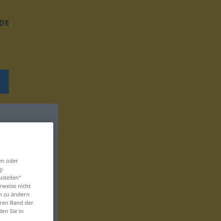
DE
en oder
g-
ustellen“
rweise nicht
en zu ändern
eren Rand der
den Sie in