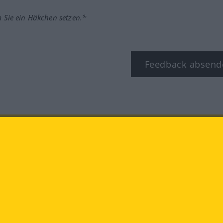
m Sie ein Häkchen setzen.*
Feedback absend
ook
YouTube
Instagram