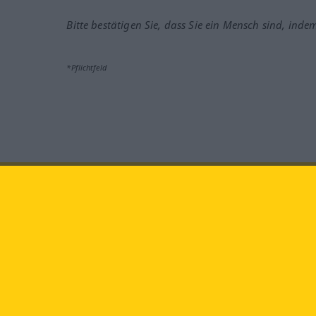
Bitte bestätigen Sie, dass Sie ein Mensch sind, inde
*Pflichtfeld
Besuchen Sie uns auf:
faceb
Langenscheidt