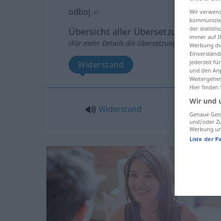
odboj
m
Wir verwend
kommunizier
der statist
Übersicht aller Übersetzungen
immer auf I
(Für mehr Details die Übersetzung anklicken/an
Werbung die
Einverständ
jederzeit f
Widerstand
und den Anp
Weitergehen
Hier finden
Wir und 
Widerstand
Genaue Geol
und/oder Zu
Werbung und
Liste der P