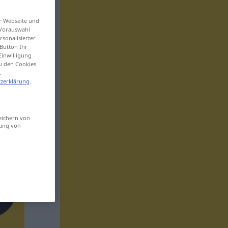
er Webseite und
 Vorauswahl
sonalisierter
Button Ihr
Einwilligung
zu den Cookies
.
zerklärung
.
eichern von
sung von