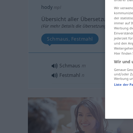
hody
mpl
Wir verwend
kommunizier
Übersicht aller Übersetzungen
der statist
immer auf I
(Für mehr Details die Übersetzung anklicken/an
Werbung die
Einverständ
Schmaus, Festmahl
jederzeit f
und den Anp
Weitergehen
Hier finden
Wir und 
Schmaus
m
Genaue Geol
und/oder Zu
Festmahl
n
Werbung und
Liste der P