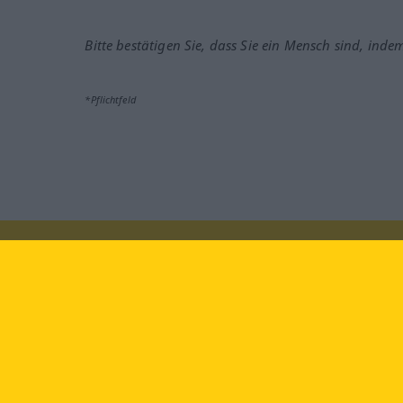
Bitte bestätigen Sie, dass Sie ein Mensch sind, inde
*Pflichtfeld
Besuchen Sie uns auf:
faceb