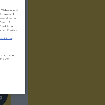
er Webseite und
 Vorauswahl
sonalisierter
Button Ihr
Einwilligung
zu den Cookies
.
zerklärung
.
eichern von
sung von