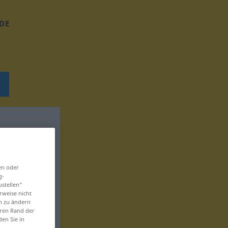
DE
en oder
g-
ustellen“
rweise nicht
en zu ändern
eren Rand der
den Sie in