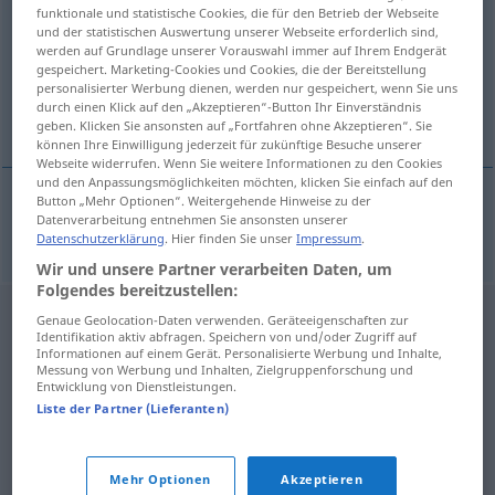
funktionale und statistische Cookies, die für den Betrieb der Webseite
und der statistischen Auswertung unserer Webseite erforderlich sind,
Übersicht aller Übersetzungen
werden auf Grundlage unserer Vorauswahl immer auf Ihrem Endgerät
(Für mehr Details die Übersetzung anklicken/antippen)
gespeichert. Marketing-Cookies und Cookies, die der Bereitstellung
personalisierter Werbung dienen, werden nur gespeichert, wenn Sie uns
durch einen Klick auf den „Akzeptieren“-Button Ihr Einverständnis
Pfeife
geben. Klicken Sie ansonsten auf „Fortfahren ohne Akzeptieren“. Sie
können Ihre Einwilligung jederzeit für zukünftige Besuche unserer
Webseite widerrufen. Wenn Sie weitere Informationen zu den Cookies
und den Anpassungsmöglichkeiten möchten, klicken Sie einfach auf den
Button „Mehr Optionen“. Weitergehende Hinweise zu der
Datenverarbeitung entnehmen Sie ansonsten unserer
Pfeife
fajka
Datenschutzerklärung
. Hier finden Sie unser
Impressum
.
Wir und unsere Partner verarbeiten Daten, um
Folgendes bereitzustellen:
Genaue Geolocation-Daten verwenden. Geräteeigenschaften zur
Identifikation aktiv abfragen. Speichern von und/oder Zugriff auf
Informationen auf einem Gerät. Personalisierte Werbung und Inhalte,
Messung von Werbung und Inhalten, Zielgruppenforschung und
Entwicklung von Dienstleistungen.
Liste der Partner (Lieferanten)
Mehr Optionen
Akzeptieren