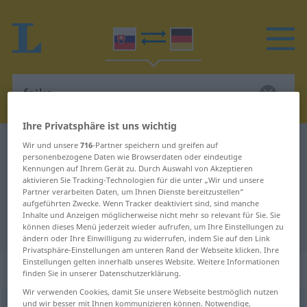
Ihre Privatsphäre ist uns wichtig
Slowakisch-Deutsch Wörterbuch
fajka
Wir und unsere
716
-Partner speichern und greifen auf
personenbezogene Daten wie Browserdaten oder eindeutige
Slowakisch-Deutsch Übersetzung
Kennungen auf Ihrem Gerät zu. Durch Auswahl von Akzeptieren
aktivieren Sie Tracking-Technologien für die unter „Wir und unsere
für "fajka"
Partner verarbeiten Daten, um Ihnen Dienste bereitzustellen“
aufgeführten Zwecke. Wenn Tracker deaktiviert sind, sind manche
Inhalte und Anzeigen möglicherweise nicht mehr so relevant für Sie. Sie
"fajka" Deutsch Übersetzung
können dieses Menü jederzeit wieder aufrufen, um Ihre Einstellungen zu
ändern oder Ihre Einwilligung zu widerrufen, indem Sie auf den Link
Privatsphäre-Einstellungen am unteren Rand der Webseite klicken. Ihre
Einstellungen gelten innerhalb unseres Website. Weitere Informationen
„fajka“
: feminin
finden Sie in unserer Datenschutzerklärung.
Wir verwenden Cookies, damit Sie unsere Webseite bestmöglich nutzen
und wir besser mit Ihnen kommunizieren können. Notwendige,
fajka
f