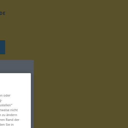
DE
en oder
g-
ustellen“
rweise nicht
en zu ändern
eren Rand der
den Sie in