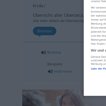
unserer Dat
brzda
f
Wir verwend
kommunizier
Übersicht aller Übersetzungen
der statist
immer auf I
(Für mehr Details die Übersetzung anklicken/an
Werbung die
Einverständ
Bremse
jederzeit f
und den Anp
Weitergehen
Hier finden
Wir und 
Bremse
Genaue Geol
und/oder Zu
Beispiele
Werbung und
Liste der P
Notbremse