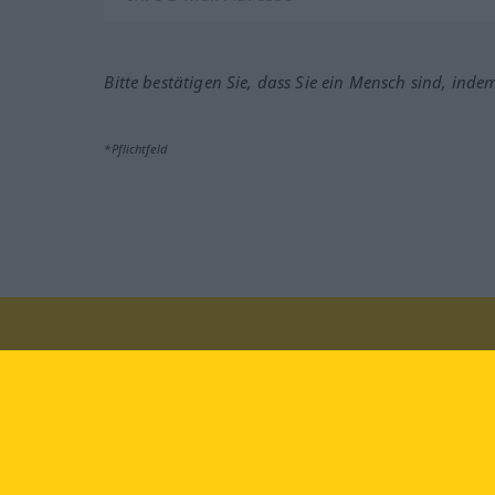
Bitte bestätigen Sie, dass Sie ein Mensch sind, inde
*Pflichtfeld
Besuchen Sie uns auf:
faceb