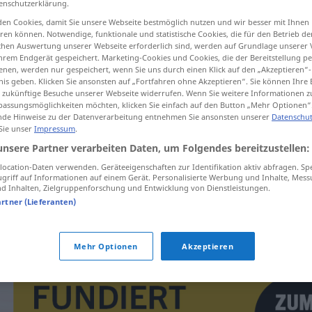
enschutzerklärung.
en Cookies, damit Sie unsere Webseite bestmöglich nutzen und wir besser mit Ihnen
en können. Notwendige, funktionale und statistische Cookies, die für den Betrieb d
ischen Auswertung unserer Webseite erforderlich sind, werden auf Grundlage unserer
hrem Endgerät gespeichert. Marketing-Cookies und Cookies, die der Bereitstellung per
tippen)
nen, werden nur gespeichert, wenn Sie uns durch einen Klick auf den „Akzeptieren“-
nis geben. Klicken Sie ansonsten auf „Fortfahren ohne Akzeptieren“. Sie können Ihre 
ür zukünftige Besuche unserer Webseite widerrufen. Wenn Sie weitere Informationen 
assungsmöglichkeiten möchten, klicken Sie einfach auf den Button „Mehr Optionen“
de Hinweise zu der Datenverarbeitung entnehmen Sie ansonsten unserer
Datenschut
 Sie unser
Impressum
.
unsere Partner verarbeiten Daten, um Folgendes bereitzustellen:
brzda
ocation-Daten verwenden. Geräteeigenschaften zur Identifikation aktiv abfragen. Sp
griff auf Informationen auf einem Gerät. Personalisierte Werbung und Inhalte, Mes
 Inhalten, Zielgruppenforschung und Entwicklung von Dienstleistungen.
artner (Lieferanten)
záchranná brzda
Mehr Optionen
Akzeptieren