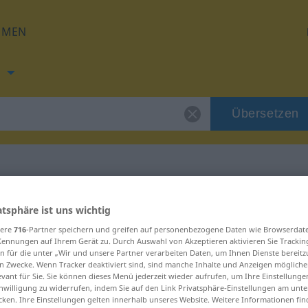
HMEN
h
Übersetzen
ng für "brzda"
atsphäre ist uns wichtig
sere
716
-Partner speichern und greifen auf personenbezogene Daten wie Browserdat
Kennungen auf Ihrem Gerät zu. Durch Auswahl von Akzeptieren aktivieren Sie Trackin
n für die unter „Wir und unsere Partner verarbeiten Daten, um Ihnen Dienste bereitz
n Zwecke. Wenn Tracker deaktiviert sind, sind manche Inhalte und Anzeigen mögliche
evant für Sie. Sie können dieses Menü jederzeit wieder aufrufen, um Ihre Einstellung
inwilligung zu widerrufen, indem Sie auf den Link Privatsphäre-Einstellungen am unt
cken. Ihre Einstellungen gelten innerhalb unseres Website. Weitere Informationen fin