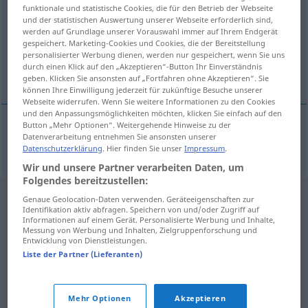
funktionale und statistische Cookies, die für den Betrieb der Webseite
und der statistischen Auswertung unserer Webseite erforderlich sind,
Übersicht aller Übersetzungen
werden auf Grundlage unserer Vorauswahl immer auf Ihrem Endgerät
(Für mehr Details die Übersetzung anklicken/antippen)
gespeichert. Marketing-Cookies und Cookies, die der Bereitstellung
personalisierter Werbung dienen, werden nur gespeichert, wenn Sie uns
durch einen Klick auf den „Akzeptieren“-Button Ihr Einverständnis
Balken
geben. Klicken Sie ansonsten auf „Fortfahren ohne Akzeptieren“. Sie
können Ihre Einwilligung jederzeit für zukünftige Besuche unserer
Webseite widerrufen. Wenn Sie weitere Informationen zu den Cookies
und den Anpassungsmöglichkeiten möchten, klicken Sie einfach auf den
Button „Mehr Optionen“. Weitergehende Hinweise zu der
Datenverarbeitung entnehmen Sie ansonsten unserer
Balken
m
brvno
Datenschutzerklärung
. Hier finden Sie unser
Impressum
.
Wir und unsere Partner verarbeiten Daten, um
Folgendes bereitzustellen:
Genaue Geolocation-Daten verwenden. Geräteeigenschaften zur
Identifikation aktiv abfragen. Speichern von und/oder Zugriff auf
Informationen auf einem Gerät. Personalisierte Werbung und Inhalte,
Messung von Werbung und Inhalten, Zielgruppenforschung und
Entwicklung von Dienstleistungen.
Liste der Partner (Lieferanten)
Mehr Optionen
Akzeptieren