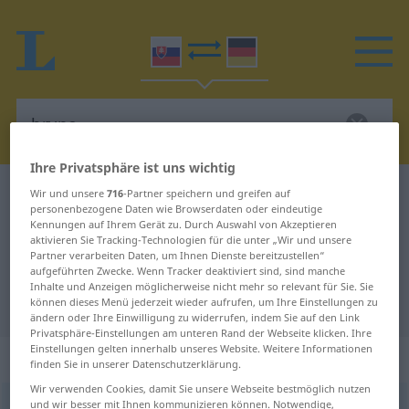
Ihre Privatsphäre ist uns wichtig
Slowakisch-Deutsch Wörterbuch
brvno
Wir und unsere
716
-Partner speichern und greifen auf
personenbezogene Daten wie Browserdaten oder eindeutige
Slowakisch-Deutsch Übersetzung
Kennungen auf Ihrem Gerät zu. Durch Auswahl von Akzeptieren
aktivieren Sie Tracking-Technologien für die unter „Wir und unsere
für "brvno"
Partner verarbeiten Daten, um Ihnen Dienste bereitzustellen“
aufgeführten Zwecke. Wenn Tracker deaktiviert sind, sind manche
Inhalte und Anzeigen möglicherweise nicht mehr so relevant für Sie. Sie
"brvno" Deutsch Übersetzung
können dieses Menü jederzeit wieder aufrufen, um Ihre Einstellungen zu
ändern oder Ihre Einwilligung zu widerrufen, indem Sie auf den Link
Privatsphäre-Einstellungen am unteren Rand der Webseite klicken. Ihre
Einstellungen gelten innerhalb unseres Website. Weitere Informationen
„brvno“
: Neutrum
finden Sie in unserer Datenschutzerklärung.
Wir verwenden Cookies, damit Sie unsere Webseite bestmöglich nutzen
und wir besser mit Ihnen kommunizieren können. Notwendige,
brvno
n