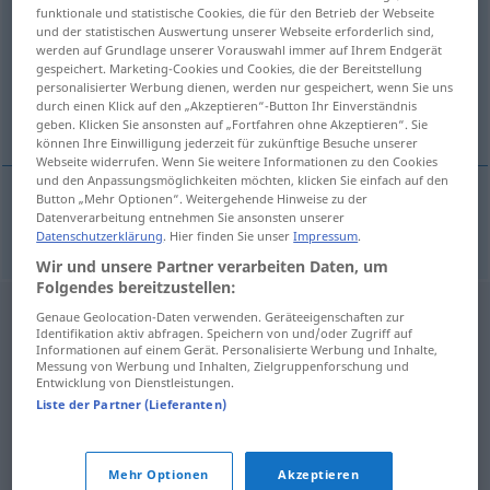
funktionale und statistische Cookies, die für den Betrieb der Webseite
und der statistischen Auswertung unserer Webseite erforderlich sind,
Übersicht aller Übersetzungen
werden auf Grundlage unserer Vorauswahl immer auf Ihrem Endgerät
(Für mehr Details die Übersetzung anklicken/antippen)
gespeichert. Marketing-Cookies und Cookies, die der Bereitstellung
personalisierter Werbung dienen, werden nur gespeichert, wenn Sie uns
durch einen Klick auf den „Akzeptieren“-Button Ihr Einverständnis
brünetter Mann
geben. Klicken Sie ansonsten auf „Fortfahren ohne Akzeptieren“. Sie
können Ihre Einwilligung jederzeit für zukünftige Besuche unserer
Webseite widerrufen. Wenn Sie weitere Informationen zu den Cookies
und den Anpassungsmöglichkeiten möchten, klicken Sie einfach auf den
Button „Mehr Optionen“. Weitergehende Hinweise zu der
Datenverarbeitung entnehmen Sie ansonsten unserer
brünetter
Mann
brunet
Datenschutzerklärung
. Hier finden Sie unser
Impressum
.
Wir und unsere Partner verarbeiten Daten, um
Folgendes bereitzustellen:
Genaue Geolocation-Daten verwenden. Geräteeigenschaften zur
Identifikation aktiv abfragen. Speichern von und/oder Zugriff auf
Informationen auf einem Gerät. Personalisierte Werbung und Inhalte,
Messung von Werbung und Inhalten, Zielgruppenforschung und
Entwicklung von Dienstleistungen.
Liste der Partner (Lieferanten)
Mehr Optionen
Akzeptieren