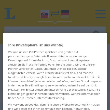
Ihre Privatsphäre ist uns wichtig
Slowakisch-Deutsch Wörterbuch
brunet
Wir und unsere
716
-Partner speichern und greifen auf
personenbezogene Daten wie Browserdaten oder eindeutige
Slowakisch-Deutsch Übersetzung
Kennungen auf Ihrem Gerät zu. Durch Auswahl von Akzeptieren
aktivieren Sie Tracking-Technologien für die unter „Wir und unsere
für "brunet"
Partner verarbeiten Daten, um Ihnen Dienste bereitzustellen“
aufgeführten Zwecke. Wenn Tracker deaktiviert sind, sind manche
Inhalte und Anzeigen möglicherweise nicht mehr so relevant für Sie. Sie
"brunet" Deutsch Übersetzung
können dieses Menü jederzeit wieder aufrufen, um Ihre Einstellungen zu
ändern oder Ihre Einwilligung zu widerrufen, indem Sie auf den Link
Privatsphäre-Einstellungen am unteren Rand der Webseite klicken. Ihre
Einstellungen gelten innerhalb unseres Website. Weitere Informationen
„brunet“
: maskulin
finden Sie in unserer Datenschutzerklärung.
Wir verwenden Cookies, damit Sie unsere Webseite bestmöglich nutzen
und wir besser mit Ihnen kommunizieren können. Notwendige,
brunet
m