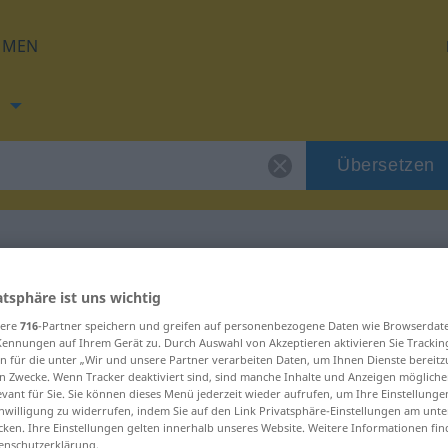
HMEN
h
Übersetzen
ng für "brnenie"
atsphäre ist uns wichtig
sere
716
-Partner speichern und greifen auf personenbezogene Daten wie Browserdat
Kennungen auf Ihrem Gerät zu. Durch Auswahl von Akzeptieren aktivieren Sie Trackin
g
n für die unter „Wir und unsere Partner verarbeiten Daten, um Ihnen Dienste bereitz
n Zwecke. Wenn Tracker deaktiviert sind, sind manche Inhalte und Anzeigen mögliche
evant für Sie. Sie können dieses Menü jederzeit wieder aufrufen, um Ihre Einstellung
inwilligung zu widerrufen, indem Sie auf den Link Privatsphäre-Einstellungen am unt
cken. Ihre Einstellungen gelten innerhalb unseres Website. Weitere Informationen fin
enschutzerklärung.