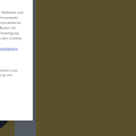
er Webseite und
 Vorauswahl
sonalisierter
Button Ihr
Einwilligung
zu den Cookies
.
zerklärung
.
eichern von
sung von