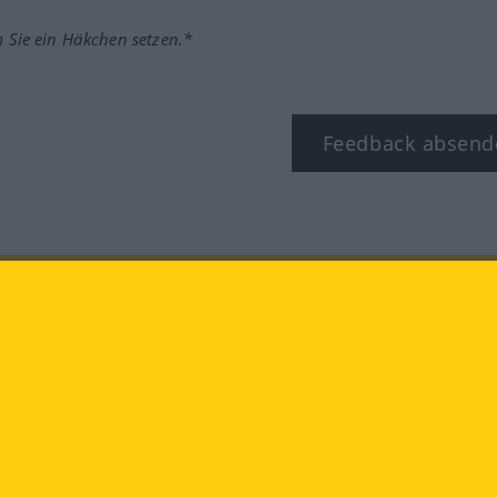
m Sie ein Häkchen setzen.*
Feedback absend
ook
YouTube
Instagram