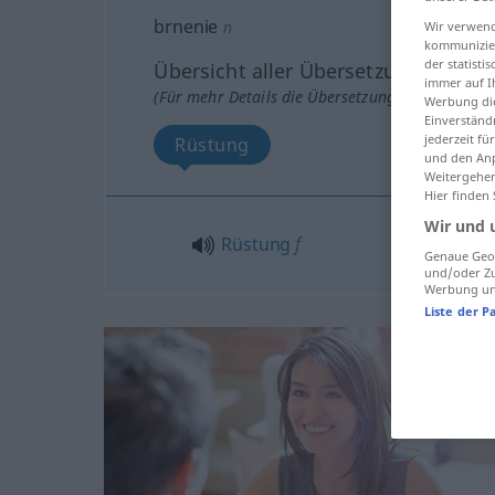
brnenie
n
Wir verwend
kommunizier
der statist
Übersicht aller Übersetzungen
immer auf I
(Für mehr Details die Übersetzung anklicken/an
Werbung die
Einverständ
jederzeit f
Rüstung
und den Anp
Weitergehen
Hier finden
Wir und 
Rüstung
f
Genaue Geol
und/oder Zu
Werbung und
Liste der P