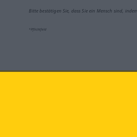
Bitte bestätigen Sie, dass Sie ein Mensch sind, inde
*Pflichtfeld
Besuchen Sie uns auf:
faceb
Langenscheidt