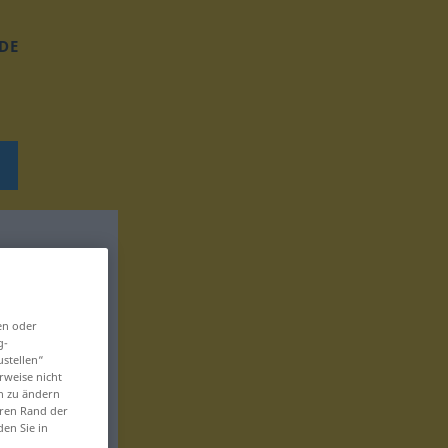
DE
en oder
g-
ustellen“
rweise nicht
en zu ändern
eren Rand der
den Sie in