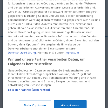
funktionale und statistische Cookies, die für den Betrieb der Webseite
und der statistischen Auswertung unserer Webseite erforderlich sind,
Übersicht aller Übersetzungen
werden auf Grundlage unserer Vorauswahl immer auf Ihrem Endgerät
(Für mehr Details die Übersetzung anklicken/antippen)
gespeichert. Marketing-Cookies und Cookies, die der Bereitstellung
personalisierter Werbung dienen, werden nur gespeichert, wenn Sie uns
durch einen Klick auf den „Akzeptieren“-Button Ihr Einverständnis
Gebell, Bellen
geben. Klicken Sie ansonsten auf „Fortfahren ohne Akzeptieren“. Sie
können Ihre Einwilligung jederzeit für zukünftige Besuche unserer
Webseite widerrufen. Wenn Sie weitere Informationen zu den Cookies
und den Anpassungsmöglichkeiten möchten, klicken Sie einfach auf den
Button „Mehr Optionen“. Weitergehende Hinweise zu der
Datenverarbeitung entnehmen Sie ansonsten unserer
Gebell
n
brechot
Datenschutzerklärung
. Hier finden Sie unser
Impressum
.
Wir und unsere Partner verarbeiten Daten, um
Bellen
n
brechot
Folgendes bereitzustellen:
Genaue Geolocation-Daten verwenden. Geräteeigenschaften zur
Identifikation aktiv abfragen. Speichern von und/oder Zugriff auf
Informationen auf einem Gerät. Personalisierte Werbung und Inhalte,
Messung von Werbung und Inhalten, Zielgruppenforschung und
Entwicklung von Dienstleistungen.
Liste der Partner (Lieferanten)
Mehr Optionen
Akzeptieren