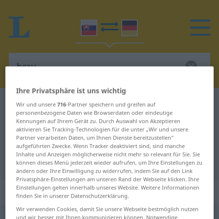
Ihre Privatsphäre ist uns wichtig
Slowakisch-Deutsch Wörterbuch
brav
Wir und unsere
716
-Partner speichern und greifen auf
personenbezogene Daten wie Browserdaten oder eindeutige
Slowakisch-Deutsch Übersetzung
Kennungen auf Ihrem Gerät zu. Durch Auswahl von Akzeptieren
aktivieren Sie Tracking-Technologien für die unter „Wir und unsere
für "brav"
Partner verarbeiten Daten, um Ihnen Dienste bereitzustellen“
aufgeführten Zwecke. Wenn Tracker deaktiviert sind, sind manche
Inhalte und Anzeigen möglicherweise nicht mehr so relevant für Sie. Sie
"brav" Deutsch Übersetzung
können dieses Menü jederzeit wieder aufrufen, um Ihre Einstellungen zu
ändern oder Ihre Einwilligung zu widerrufen, indem Sie auf den Link
Privatsphäre-Einstellungen am unteren Rand der Webseite klicken. Ihre
Einstellungen gelten innerhalb unseres Website. Weitere Informationen
„brav“
: maskulin
finden Sie in unserer Datenschutzerklärung.
Wir verwenden Cookies, damit Sie unsere Webseite bestmöglich nutzen
brav
und wir besser mit Ihnen kommunizieren können. Notwendige,
m