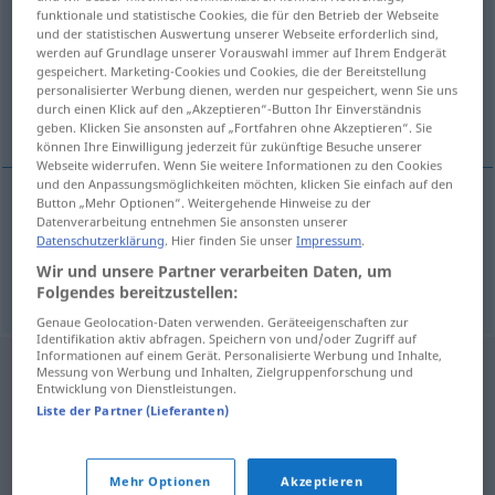
funktionale und statistische Cookies, die für den Betrieb der Webseite
und der statistischen Auswertung unserer Webseite erforderlich sind,
Übersicht aller Übersetzungen
werden auf Grundlage unserer Vorauswahl immer auf Ihrem Endgerät
(Für mehr Details die Übersetzung anklicken/antippen)
gespeichert. Marketing-Cookies und Cookies, die der Bereitstellung
personalisierter Werbung dienen, werden nur gespeichert, wenn Sie uns
durch einen Klick auf den „Akzeptieren“-Button Ihr Einverständnis
Eber, Keiler, Schwein
geben. Klicken Sie ansonsten auf „Fortfahren ohne Akzeptieren“. Sie
können Ihre Einwilligung jederzeit für zukünftige Besuche unserer
Webseite widerrufen. Wenn Sie weitere Informationen zu den Cookies
und den Anpassungsmöglichkeiten möchten, klicken Sie einfach auf den
Button „Mehr Optionen“. Weitergehende Hinweise zu der
Datenverarbeitung entnehmen Sie ansonsten unserer
Eber
, Keiler
brav
Datenschutzerklärung
. Hier finden Sie unser
Impressum
.
Wir und unsere Partner verarbeiten Daten, um
Schwein
n
brav
Folgendes bereitzustellen:
Genaue Geolocation-Daten verwenden. Geräteeigenschaften zur
Identifikation aktiv abfragen. Speichern von und/oder Zugriff auf
Informationen auf einem Gerät. Personalisierte Werbung und Inhalte,
Messung von Werbung und Inhalten, Zielgruppenforschung und
Entwicklung von Dienstleistungen.
Liste der Partner (Lieferanten)
Mehr Optionen
Akzeptieren