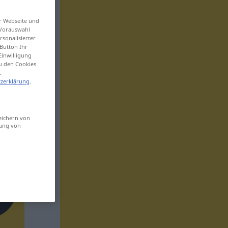
er Webseite und
 Vorauswahl
sonalisierter
Button Ihr
Einwilligung
zu den Cookies
.
zerklärung
.
eichern von
sung von