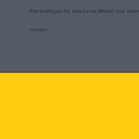
Bitte bestätigen Sie, dass Sie ein Mensch sind, inde
*Pflichtfeld
Besuchen Sie uns auf:
faceb
Langenscheidt