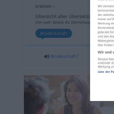
bratstvo
n
Wir verwend
kommunizier
der statist
Übersicht aller Übersetzungen
immer auf I
(Für mehr Details die Übersetzung anklicken/an
Werbung die
Einverständ
jederzeit f
Bruderschaft
und den Anp
Weitergehen
Hier finden
Wir und 
Bruderschaft
f
Genaue Geol
und/oder Zu
Werbung und
Liste der P