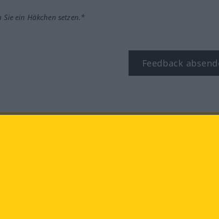
m Sie ein Häkchen setzen.*
Feedback absend
ook
YouTube
Instagram