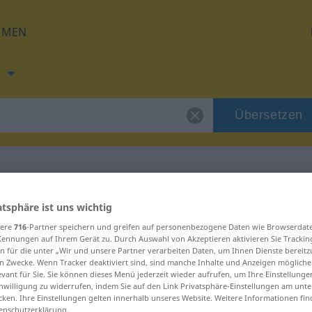
HMEN
h
Übersetzen
ng für "bratstvo"
atsphäre ist uns wichtig
sere
716
-Partner speichern und greifen auf personenbezogene Daten wie Browserdat
Kennungen auf Ihrem Gerät zu. Durch Auswahl von Akzeptieren aktivieren Sie Trackin
ng
n für die unter „Wir und unsere Partner verarbeiten Daten, um Ihnen Dienste bereitz
n Zwecke. Wenn Tracker deaktiviert sind, sind manche Inhalte und Anzeigen mögliche
evant für Sie. Sie können dieses Menü jederzeit wieder aufrufen, um Ihre Einstellung
inwilligung zu widerrufen, indem Sie auf den Link Privatsphäre-Einstellungen am unt
cken. Ihre Einstellungen gelten innerhalb unseres Website. Weitere Informationen fin
enschutzerklärung.