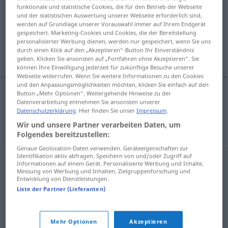
funktionale und statistische Cookies, die für den Betrieb der Webseite
und der statistischen Auswertung unserer Webseite erforderlich sind,
Übersicht aller Übersetzungen
werden auf Grundlage unserer Vorauswahl immer auf Ihrem Endgerät
(Für mehr Details die Übersetzung anklicken/antippen)
gespeichert. Marketing-Cookies und Cookies, die der Bereitstellung
personalisierter Werbung dienen, werden nur gespeichert, wenn Sie uns
durch einen Klick auf den „Akzeptieren“-Button Ihr Einverständnis
Ausschuss
geben. Klicken Sie ansonsten auf „Fortfahren ohne Akzeptieren“. Sie
können Ihre Einwilligung jederzeit für zukünftige Besuche unserer
Webseite widerrufen. Wenn Sie weitere Informationen zu den Cookies
und den Anpassungsmöglichkeiten möchten, klicken Sie einfach auf den
Button „Mehr Optionen“. Weitergehende Hinweise zu der
Datenverarbeitung entnehmen Sie ansonsten unserer
Ausschuss
brak
Datenschutzerklärung
. Hier finden Sie unser
Impressum
.
Wir und unsere Partner verarbeiten Daten, um
Folgendes bereitzustellen:
Genaue Geolocation-Daten verwenden. Geräteeigenschaften zur
Identifikation aktiv abfragen. Speichern von und/oder Zugriff auf
Informationen auf einem Gerät. Personalisierte Werbung und Inhalte,
Messung von Werbung und Inhalten, Zielgruppenforschung und
Entwicklung von Dienstleistungen.
Liste der Partner (Lieferanten)
Mehr Optionen
Akzeptieren