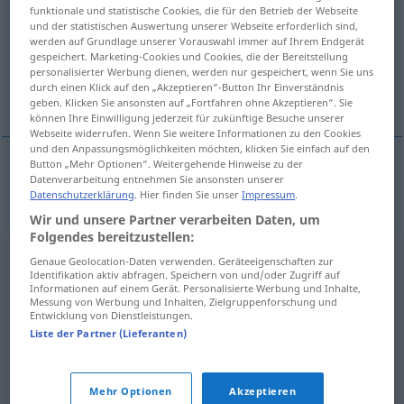
funktionale und statistische Cookies, die für den Betrieb der Webseite
und der statistischen Auswertung unserer Webseite erforderlich sind,
Übersicht aller Übersetzungen
werden auf Grundlage unserer Vorauswahl immer auf Ihrem Endgerät
(Für mehr Details die Übersetzung anklicken/antippen)
gespeichert. Marketing-Cookies und Cookies, die der Bereitstellung
personalisierter Werbung dienen, werden nur gespeichert, wenn Sie uns
durch einen Klick auf den „Akzeptieren“-Button Ihr Einverständnis
Warze
geben. Klicken Sie ansonsten auf „Fortfahren ohne Akzeptieren“. Sie
können Ihre Einwilligung jederzeit für zukünftige Besuche unserer
Webseite widerrufen. Wenn Sie weitere Informationen zu den Cookies
und den Anpassungsmöglichkeiten möchten, klicken Sie einfach auf den
Button „Mehr Optionen“. Weitergehende Hinweise zu der
Datenverarbeitung entnehmen Sie ansonsten unserer
Warze
bradavica
Datenschutzerklärung
. Hier finden Sie unser
Impressum
.
Wir und unsere Partner verarbeiten Daten, um
Folgendes bereitzustellen:
Genaue Geolocation-Daten verwenden. Geräteeigenschaften zur
Identifikation aktiv abfragen. Speichern von und/oder Zugriff auf
Informationen auf einem Gerät. Personalisierte Werbung und Inhalte,
Messung von Werbung und Inhalten, Zielgruppenforschung und
Entwicklung von Dienstleistungen.
Liste der Partner (Lieferanten)
Mehr Optionen
Akzeptieren