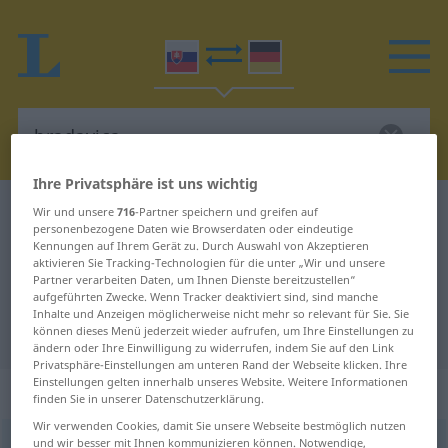
Ihre Privatsphäre ist uns wichtig
Slowakisch-Deutsch Wörterbuch
bradavica
Wir und unsere
716
-Partner speichern und greifen auf
personenbezogene Daten wie Browserdaten oder eindeutige
Slowakisch-Deutsch Übersetzung
Kennungen auf Ihrem Gerät zu. Durch Auswahl von Akzeptieren
aktivieren Sie Tracking-Technologien für die unter „Wir und unsere
für "bradavica"
Partner verarbeiten Daten, um Ihnen Dienste bereitzustellen“
aufgeführten Zwecke. Wenn Tracker deaktiviert sind, sind manche
Inhalte und Anzeigen möglicherweise nicht mehr so relevant für Sie. Sie
"bradavica" Deutsch Übersetzung
können dieses Menü jederzeit wieder aufrufen, um Ihre Einstellungen zu
ändern oder Ihre Einwilligung zu widerrufen, indem Sie auf den Link
Privatsphäre-Einstellungen am unteren Rand der Webseite klicken. Ihre
Einstellungen gelten innerhalb unseres Website. Weitere Informationen
„bradavica“
: feminin
finden Sie in unserer Datenschutzerklärung.
Wir verwenden Cookies, damit Sie unsere Webseite bestmöglich nutzen
und wir besser mit Ihnen kommunizieren können. Notwendige,
bradavica
f