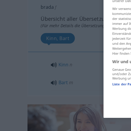
unserer Dat
brada
f
Wir verwend
kommunizier
Übersicht aller Übersetzungen
der statist
immer auf I
(Für mehr Details die Übersetzung anklicken/an
Werbung die
Einverständ
Kinn, Bart
jederzeit f
und den Anp
Weitergehen
Hier finden
Wir und 
Kinn
n
Genaue Geol
und/oder Zu
Werbung und
Bart
m
Liste der P