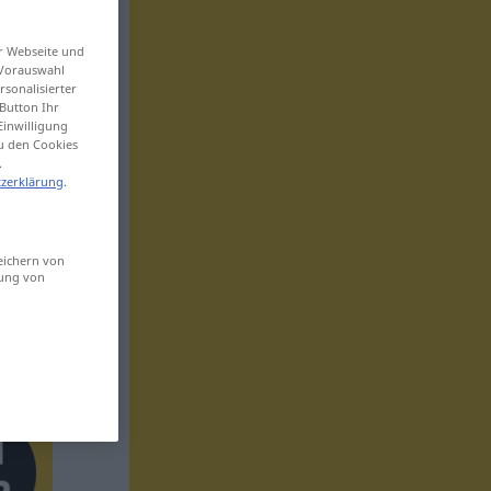
er Webseite und
 Vorauswahl
sonalisierter
Button Ihr
Einwilligung
zu den Cookies
.
zerklärung
.
eichern von
sung von