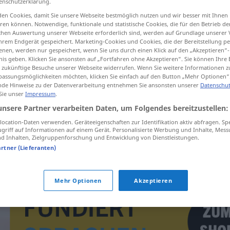
enschutzerklärung.
en Cookies, damit Sie unsere Webseite bestmöglich nutzen und wir besser mit Ihnen
en können. Notwendige, funktionale und statistische Cookies, die für den Betrieb d
ischen Auswertung unserer Webseite erforderlich sind, werden auf Grundlage unserer
hrem Endgerät gespeichert. Marketing-Cookies und Cookies, die der Bereitstellung per
tippen)
nen, werden nur gespeichert, wenn Sie uns durch einen Klick auf den „Akzeptieren“-
nis geben. Klicken Sie ansonsten auf „Fortfahren ohne Akzeptieren“. Sie können Ihre 
ür zukünftige Besuche unserer Webseite widerrufen. Wenn Sie weitere Informationen 
assungsmöglichkeiten möchten, klicken Sie einfach auf den Button „Mehr Optionen“
de Hinweise zu der Datenverarbeitung entnehmen Sie ansonsten unserer
Datenschut
 Sie unser
Impressum
.
unsere Partner verarbeiten Daten, um Folgendes bereitzustellen:
brada
ocation-Daten verwenden. Geräteeigenschaften zur Identifikation aktiv abfragen. Sp
griff auf Informationen auf einem Gerät. Personalisierte Werbung und Inhalte, Mes
 Inhalten, Zielgruppenforschung und Entwicklung von Dienstleistungen.
brada
artner (Lieferanten)
Mehr Optionen
Akzeptieren