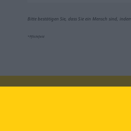
Bitte bestätigen Sie, dass Sie ein Mensch sind, inde
*Pflichtfeld
Besuchen Sie uns auf:
faceb