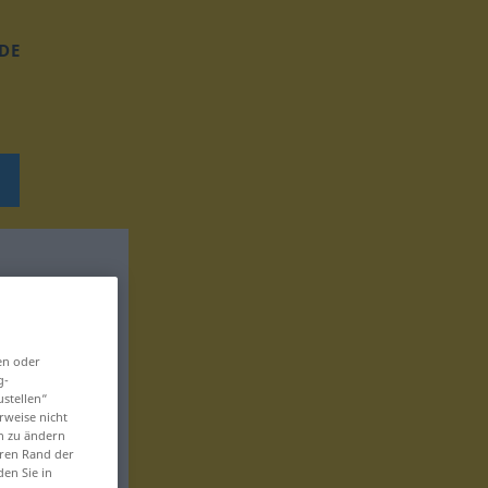
DE
en oder
g-
ustellen“
rweise nicht
en zu ändern
eren Rand der
den Sie in