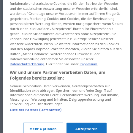
funktionale und statistische Cookies, die für den Betrieb der Webseite
und der statistischen Auswertung unserer Webseite erforderlich sind,
Übersicht aller Übersetzungen
werden auf Grundlage unserer Vorauswahl immer auf Ihrem Endgerät
(Für mehr Details die Übersetzung anklicken/antippen)
gespeichert. Marketing-Cookies und Cookies, die der Bereitstellung
personalisierter Werbung dienen, werden nur gespeichert, wenn Sie uns
durch einen Klick auf den „Akzeptieren“-Button Ihr Einverständnis
Wacholder
geben. Klicken Sie ansonsten auf „Fortfahren ohne Akzeptieren“. Sie
können Ihre Einwilligung jederzeit für zukünftige Besuche unserer
Webseite widerrufen. Wenn Sie weitere Informationen zu den Cookies
und den Anpassungsmöglichkeiten möchten, klicken Sie einfach auf den
Button „Mehr Optionen“. Weitergehende Hinweise zu der
Datenverarbeitung entnehmen Sie ansonsten unserer
Wacholder
m
borievka
Datenschutzerklärung
. Hier finden Sie unser
Impressum
.
Wir und unsere Partner verarbeiten Daten, um
Folgendes bereitzustellen:
Genaue Geolocation-Daten verwenden. Geräteeigenschaften zur
Identifikation aktiv abfragen. Speichern von und/oder Zugriff auf
Informationen auf einem Gerät. Personalisierte Werbung und Inhalte,
Messung von Werbung und Inhalten, Zielgruppenforschung und
Entwicklung von Dienstleistungen.
Liste der Partner (Lieferanten)
Mehr Optionen
Akzeptieren