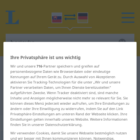
Ihre Privatsphäre ist uns wichtig
Slowakisch-Deutsch Wörterbuch
borievka
Wir und unsere
716
-Partner speichern und greifen auf
personenbezogene Daten wie Browserdaten oder eindeutige
Slowakisch-Deutsch Übersetzung
Kennungen auf Ihrem Gerät zu. Durch Auswahl von Akzeptieren
aktivieren Sie Tracking-Technologien für die unter „Wir und unsere
für "borievka"
Partner verarbeiten Daten, um Ihnen Dienste bereitzustellen“
aufgeführten Zwecke. Wenn Tracker deaktiviert sind, sind manche
Inhalte und Anzeigen möglicherweise nicht mehr so relevant für Sie. Sie
"borievka" Deutsch Übersetzung
können dieses Menü jederzeit wieder aufrufen, um Ihre Einstellungen zu
ändern oder Ihre Einwilligung zu widerrufen, indem Sie auf den Link
Privatsphäre-Einstellungen am unteren Rand der Webseite klicken. Ihre
Einstellungen gelten innerhalb unseres Website. Weitere Informationen
„borievka“
: feminin
finden Sie in unserer Datenschutzerklärung.
Wir verwenden Cookies, damit Sie unsere Webseite bestmöglich nutzen
und wir besser mit Ihnen kommunizieren können. Notwendige,
borievka
f