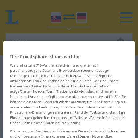
Ihre Privatsphäre ist uns wichtig
Slowakisch-Deutsch Wörterbuch
borec
Wir und unsere
716
-Partner speichern und greifen auf
personenbezogene Daten wie Browserdaten oder eindeutige
Slowakisch-Deutsch Übersetzung
Kennungen auf Ihrem Gerät zu. Durch Auswahl von Akzeptieren
aktivieren Sie Tracking-Technologien für die unter „Wir und unsere
für "borec"
Partner verarbeiten Daten, um Ihnen Dienste bereitzustellen“
aufgeführten Zwecke. Wenn Tracker deaktiviert sind, sind manche
Inhalte und Anzeigen möglicherweise nicht mehr so relevant für Sie. Sie
"borec" Deutsch Übersetzung
können dieses Menü jederzeit wieder aufrufen, um Ihre Einstellungen zu
ändern oder Ihre Einwilligung zu widerrufen, indem Sie auf den Link
Privatsphäre-Einstellungen am unteren Rand der Webseite klicken. Ihre
Einstellungen gelten innerhalb unseres Website. Weitere Informationen
„borec“
: maskulin
finden Sie in unserer Datenschutzerklärung.
Wir verwenden Cookies, damit Sie unsere Webseite bestmöglich nutzen
und wir besser mit Ihnen kommunizieren können. Notwendige,
borec
m