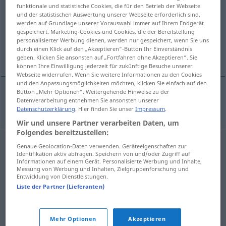
funktionale und statistische Cookies, die für den Betrieb der Webseite
und der statistischen Auswertung unserer Webseite erforderlich sind,
Übersicht aller Übersetzungen
werden auf Grundlage unserer Vorauswahl immer auf Ihrem Endgerät
(Für mehr Details die Übersetzung anklicken/antippen)
gespeichert. Marketing-Cookies und Cookies, die der Bereitstellung
personalisierter Werbung dienen, werden nur gespeichert, wenn Sie uns
durch einen Klick auf den „Akzeptieren“-Button Ihr Einverständnis
Wettkämpfer
geben. Klicken Sie ansonsten auf „Fortfahren ohne Akzeptieren“. Sie
können Ihre Einwilligung jederzeit für zukünftige Besuche unserer
Webseite widerrufen. Wenn Sie weitere Informationen zu den Cookies
und den Anpassungsmöglichkeiten möchten, klicken Sie einfach auf den
Button „Mehr Optionen“. Weitergehende Hinweise zu der
Datenverarbeitung entnehmen Sie ansonsten unserer
Wettkämpfer
borec
Datenschutzerklärung
. Hier finden Sie unser
Impressum
.
Wir und unsere Partner verarbeiten Daten, um
Folgendes bereitzustellen:
Genaue Geolocation-Daten verwenden. Geräteeigenschaften zur
Identifikation aktiv abfragen. Speichern von und/oder Zugriff auf
Informationen auf einem Gerät. Personalisierte Werbung und Inhalte,
Messung von Werbung und Inhalten, Zielgruppenforschung und
Entwicklung von Dienstleistungen.
Liste der Partner (Lieferanten)
Mehr Optionen
Akzeptieren