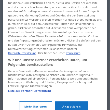
funktionale und statistische Cookies, die für den Betrieb der Webseite
und der statistischen Auswertung unserer Webseite erforderlich sind,
Übersicht aller Übersetzungen
werden auf Grundlage unserer Vorauswahl immer auf Ihrem Endgerät
(Für mehr Details die Übersetzung anklicken/antippen)
gespeichert. Marketing-Cookies und Cookies, die der Bereitstellung
personalisierter Werbung dienen, werden nur gespeichert, wenn Sie uns
durch einen Klick auf den „Akzeptieren“-Button Ihr Einverständnis
Biber
geben. Klicken Sie ansonsten auf „Fortfahren ohne Akzeptieren“. Sie
können Ihre Einwilligung jederzeit für zukünftige Besuche unserer
Webseite widerrufen. Wenn Sie weitere Informationen zu den Cookies
und den Anpassungsmöglichkeiten möchten, klicken Sie einfach auf den
Button „Mehr Optionen“. Weitergehende Hinweise zu der
Datenverarbeitung entnehmen Sie ansonsten unserer
Biber
bobor
Datenschutzerklärung
. Hier finden Sie unser
Impressum
.
Wir und unsere Partner verarbeiten Daten, um
Folgendes bereitzustellen:
Genaue Geolocation-Daten verwenden. Geräteeigenschaften zur
Identifikation aktiv abfragen. Speichern von und/oder Zugriff auf
Informationen auf einem Gerät. Personalisierte Werbung und Inhalte,
Messung von Werbung und Inhalten, Zielgruppenforschung und
Entwicklung von Dienstleistungen.
Liste der Partner (Lieferanten)
Mehr Optionen
Akzeptieren