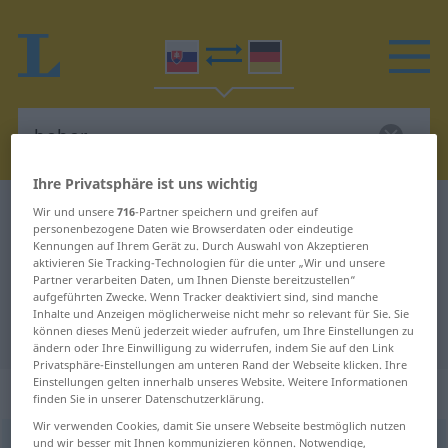
Ihre Privatsphäre ist uns wichtig
Slowakisch-Deutsch Wörterbuch
bobor
Wir und unsere
716
-Partner speichern und greifen auf
personenbezogene Daten wie Browserdaten oder eindeutige
Slowakisch-Deutsch Übersetzung
Kennungen auf Ihrem Gerät zu. Durch Auswahl von Akzeptieren
aktivieren Sie Tracking-Technologien für die unter „Wir und unsere
für "bobor"
Partner verarbeiten Daten, um Ihnen Dienste bereitzustellen“
aufgeführten Zwecke. Wenn Tracker deaktiviert sind, sind manche
Inhalte und Anzeigen möglicherweise nicht mehr so relevant für Sie. Sie
"bobor" Deutsch Übersetzung
können dieses Menü jederzeit wieder aufrufen, um Ihre Einstellungen zu
ändern oder Ihre Einwilligung zu widerrufen, indem Sie auf den Link
Privatsphäre-Einstellungen am unteren Rand der Webseite klicken. Ihre
Einstellungen gelten innerhalb unseres Website. Weitere Informationen
„bobor“
: maskulin
finden Sie in unserer Datenschutzerklärung.
Wir verwenden Cookies, damit Sie unsere Webseite bestmöglich nutzen
und wir besser mit Ihnen kommunizieren können. Notwendige,
bobor
m