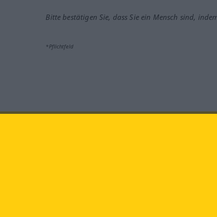
Bitte bestätigen Sie, dass Sie ein Mensch sind, inde
*Pflichtfeld
Besuchen Sie uns auf:
faceb
Langenscheidt