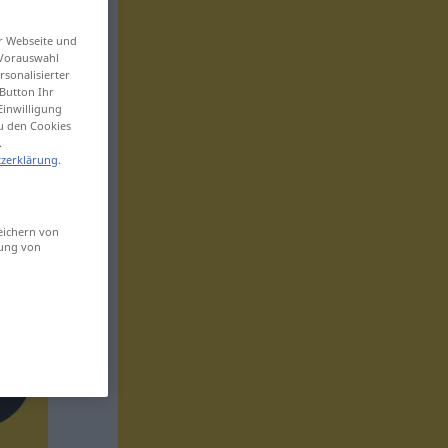
er Webseite und
 Vorauswahl
sonalisierter
Button Ihr
Einwilligung
zu den Cookies
.
zerklärung
.
eichern von
sung von