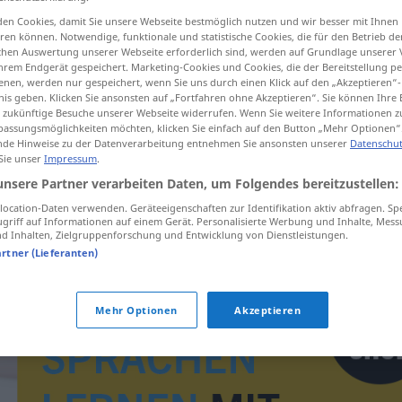
en Cookies, damit Sie unsere Webseite bestmöglich nutzen und wir besser mit Ihnen
en können. Notwendige, funktionale und statistische Cookies, die für den Betrieb d
ischen Auswertung unserer Webseite erforderlich sind, werden auf Grundlage unserer
hrem Endgerät gespeichert. Marketing-Cookies und Cookies, die der Bereitstellung per
tippen)
nen, werden nur gespeichert, wenn Sie uns durch einen Klick auf den „Akzeptieren“-
nis geben. Klicken Sie ansonsten auf „Fortfahren ohne Akzeptieren“. Sie können Ihre 
ür zukünftige Besuche unserer Webseite widerrufen. Wenn Sie weitere Informationen 
assungsmöglichkeiten möchten, klicken Sie einfach auf den Button „Mehr Optionen“
de Hinweise zu der Datenverarbeitung entnehmen Sie ansonsten unserer
Datenschut
 Sie unser
Impressum
.
unsere Partner verarbeiten Daten, um Folgendes bereitzustellen:
biskupstvo
ocation-Daten verwenden. Geräteeigenschaften zur Identifikation aktiv abfragen. Sp
griff auf Informationen auf einem Gerät. Personalisierte Werbung und Inhalte, Mes
 Inhalten, Zielgruppenforschung und Entwicklung von Dienstleistungen.
artner (Lieferanten)
Mehr Optionen
Akzeptieren