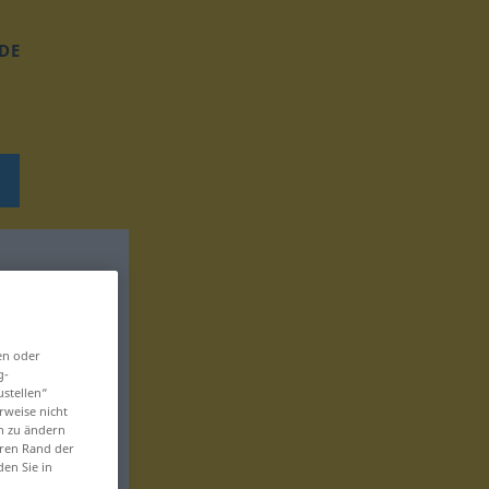
DE
en oder
g-
ustellen“
rweise nicht
en zu ändern
eren Rand der
den Sie in