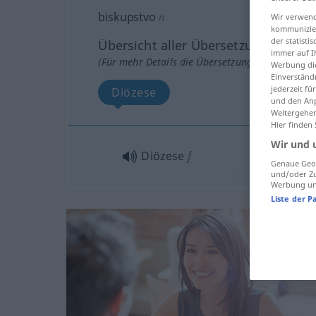
biskupstvo
n
Wir verwend
kommunizier
der statist
Übersicht aller Übersetzungen
immer auf I
(Für mehr Details die Übersetzung anklicken/an
Werbung die
Einverständ
jederzeit f
Diözese
und den Anp
Weitergehen
Hier finden
Wir und 
Diözese
f
Genaue Geol
und/oder Zu
Werbung und
Liste der P