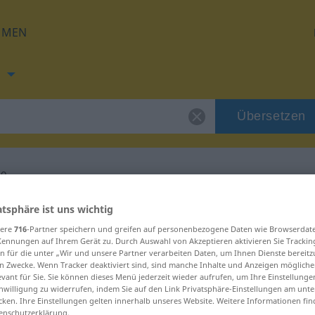
HMEN
h
Übersetzen
vo
ng für "biskupstvo"
atsphäre ist uns wichtig
sere
716
-Partner speichern und greifen auf personenbezogene Daten wie Browserdat
Kennungen auf Ihrem Gerät zu. Durch Auswahl von Akzeptieren aktivieren Sie Trackin
zung
n für die unter „Wir und unsere Partner verarbeiten Daten, um Ihnen Dienste bereitz
n Zwecke. Wenn Tracker deaktiviert sind, sind manche Inhalte und Anzeigen mögliche
evant für Sie. Sie können dieses Menü jederzeit wieder aufrufen, um Ihre Einstellung
inwilligung zu widerrufen, indem Sie auf den Link Privatsphäre-Einstellungen am unt
cken. Ihre Einstellungen gelten innerhalb unseres Website. Weitere Informationen fin
enschutzerklärung.