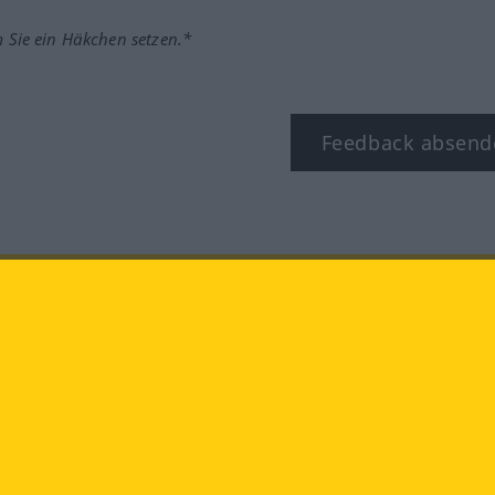
m Sie ein Häkchen setzen.*
Feedback absend
ook
YouTube
Instagram