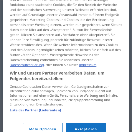
funktionale und statistische Cookies, die für den Betrieb der Webseite
bezvedomie
n
und der statistischen Auswertung unserer Webseite erforderlich sind,
werden auf Grundlage unserer Vorauswahl immer auf Ihrem Endgerät
Übersicht aller Übersetzungen
gespeichert. Marketing-Cookies und Cookies, die der Bereitstellung
personalisierter Werbung dienen, werden nur gespeichert, wenn Sie uns
(Für mehr Details die Übersetzung anklicken/antippen)
durch einen Klick auf den „Akzeptieren“-Button Ihr Einverständnis
geben. Klicken Sie ansonsten auf „Fortfahren ohne Akzeptieren“. Sie
Besinnungslosigkeit, Ohnmacht
können Ihre Einwilligung jederzeit für zukünftige Besuche unserer
Webseite widerrufen. Wenn Sie weitere Informationen zu den Cookies
und den Anpassungsmöglichkeiten möchten, klicken Sie einfach auf den
Button „Mehr Optionen“. Weitergehende Hinweise zu der
Datenverarbeitung entnehmen Sie ansonsten unserer
Datenschutzerklärung
. Hier finden Sie unser
Impressum
.
Besinnungslosigkeit
f
bezvedomie
Wir und unsere Partner verarbeiten Daten, um
Folgendes bereitzustellen:
Ohnmacht
f
bezvedomie
Genaue Geolocation-Daten verwenden. Geräteeigenschaften zur
Identifikation aktiv abfragen. Speichern von und/oder Zugriff auf
Informationen auf einem Gerät. Personalisierte Werbung und Inhalte,
Messung von Werbung und Inhalten, Zielgruppenforschung und
Entwicklung von Dienstleistungen.
Liste der Partner (Lieferanten)
Mehr Optionen
Akzeptieren