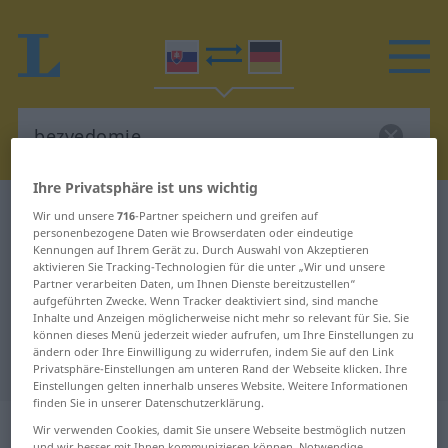
Ihre Privatsphäre ist uns wichtig
Slowakisch-Deutsch Wörterbuch
bezvedomie
Wir und unsere
716
-Partner speichern und greifen auf
personenbezogene Daten wie Browserdaten oder eindeutige
Slowakisch-Deutsch Übersetzung
Kennungen auf Ihrem Gerät zu. Durch Auswahl von Akzeptieren
aktivieren Sie Tracking-Technologien für die unter „Wir und unsere
für "bezvedomie"
Partner verarbeiten Daten, um Ihnen Dienste bereitzustellen“
aufgeführten Zwecke. Wenn Tracker deaktiviert sind, sind manche
Inhalte und Anzeigen möglicherweise nicht mehr so relevant für Sie. Sie
"bezvedomie" Deutsch
können dieses Menü jederzeit wieder aufrufen, um Ihre Einstellungen zu
ändern oder Ihre Einwilligung zu widerrufen, indem Sie auf den Link
Übersetzung
Privatsphäre-Einstellungen am unteren Rand der Webseite klicken. Ihre
Einstellungen gelten innerhalb unseres Website. Weitere Informationen
finden Sie in unserer Datenschutzerklärung.
„bezvedomie“
: Neutrum
Wir verwenden Cookies, damit Sie unsere Webseite bestmöglich nutzen
und wir besser mit Ihnen kommunizieren können. Notwendige,