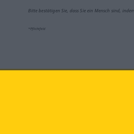
Bitte bestätigen Sie, dass Sie ein Mensch sind, inde
*Pflichtfeld
Besuchen Sie uns auf:
faceb
Langenscheidt