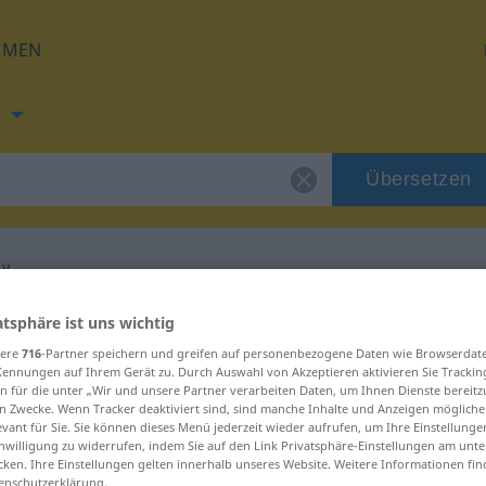
HMEN
h
Übersetzen
ny
ng für "beztriedny"
atsphäre ist uns wichtig
sere
716
-Partner speichern und greifen auf personenbezogene Daten wie Browserdat
Kennungen auf Ihrem Gerät zu. Durch Auswahl von Akzeptieren aktivieren Sie Trackin
zung
n für die unter „Wir und unsere Partner verarbeiten Daten, um Ihnen Dienste bereitz
n Zwecke. Wenn Tracker deaktiviert sind, sind manche Inhalte und Anzeigen mögliche
evant für Sie. Sie können dieses Menü jederzeit wieder aufrufen, um Ihre Einstellung
inwilligung zu widerrufen, indem Sie auf den Link Privatsphäre-Einstellungen am unt
cken. Ihre Einstellungen gelten innerhalb unseres Website. Weitere Informationen fin
enschutzerklärung.