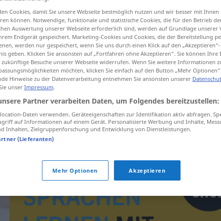
en Cookies, damit Sie unsere Webseite bestmöglich nutzen und wir besser mit Ihnen
en können. Notwendige, funktionale und statistische Cookies, die für den Betrieb d
ischen Auswertung unserer Webseite erforderlich sind, werden auf Grundlage unserer
hrem Endgerät gespeichert. Marketing-Cookies und Cookies, die der Bereitstellung per
tippen)
nen, werden nur gespeichert, wenn Sie uns durch einen Klick auf den „Akzeptieren“-
nis geben. Klicken Sie ansonsten auf „Fortfahren ohne Akzeptieren“. Sie können Ihre 
ür zukünftige Besuche unserer Webseite widerrufen. Wenn Sie weitere Informationen 
assungsmöglichkeiten möchten, klicken Sie einfach auf den Button „Mehr Optionen“
de Hinweise zu der Datenverarbeitung entnehmen Sie ansonsten unserer
Datenschut
 Sie unser
Impressum
.
unsere Partner verarbeiten Daten, um Folgendes bereitzustellen:
beztriedny
ocation-Daten verwenden. Geräteeigenschaften zur Identifikation aktiv abfragen. Sp
griff auf Informationen auf einem Gerät. Personalisierte Werbung und Inhalte, Mes
 Inhalten, Zielgruppenforschung und Entwicklung von Dienstleistungen.
artner (Lieferanten)
Mehr Optionen
Akzeptieren