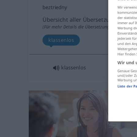
beztriedny
Wir verwend
kommunizier
der statist
Übersicht aller Übersetzungen
immer auf I
(Für mehr Details die Übersetzung anklicken/an
Werbung die
Einverständ
jederzeit f
klassenlos
und den Anp
Weitergehen
Hier finden
Wir und 
klassenlos
Genaue Geol
und/oder Zu
Werbung und
Liste der P