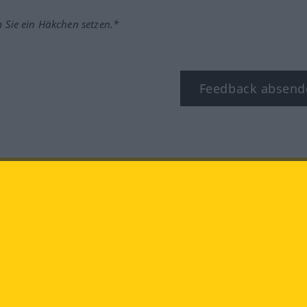
m Sie ein Häkchen setzen.*
Feedback absend
ook
YouTube
Instagram