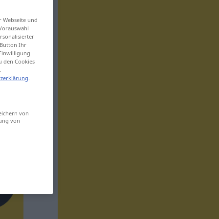
er Webseite und
 Vorauswahl
sonalisierter
Button Ihr
Einwilligung
zu den Cookies
.
zerklärung
.
eichern von
sung von