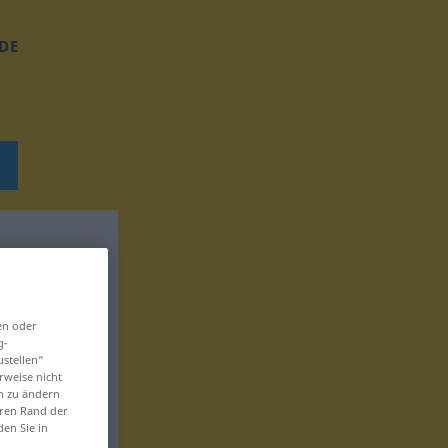
DE
en oder
g-
ustellen“
rweise nicht
en zu ändern
eren Rand der
den Sie in