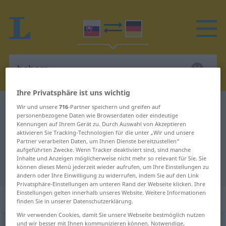
Ihre Privatsphäre ist uns wichtig
Slowakisch-Deutsch Wörterbuch
behom
Wir und unsere
716
-Partner speichern und greifen auf
personenbezogene Daten wie Browserdaten oder eindeutige
Slowakisch-Deutsch Übersetzung
Kennungen auf Ihrem Gerät zu. Durch Auswahl von Akzeptieren
aktivieren Sie Tracking-Technologien für die unter „Wir und unsere
für "behom"
Partner verarbeiten Daten, um Ihnen Dienste bereitzustellen“
aufgeführten Zwecke. Wenn Tracker deaktiviert sind, sind manche
Inhalte und Anzeigen möglicherweise nicht mehr so relevant für Sie. Sie
"behom" Deutsch Übersetzung
können dieses Menü jederzeit wieder aufrufen, um Ihre Einstellungen zu
ändern oder Ihre Einwilligung zu widerrufen, indem Sie auf den Link
Privatsphäre-Einstellungen am unteren Rand der Webseite klicken. Ihre
Einstellungen gelten innerhalb unseres Website. Weitere Informationen
„behom“
finden Sie in unserer Datenschutzerklärung.
Wir verwenden Cookies, damit Sie unsere Webseite bestmöglich nutzen
und wir besser mit Ihnen kommunizieren können. Notwendige,
behom