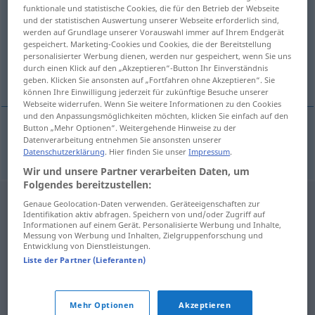
funktionale und statistische Cookies, die für den Betrieb der Webseite
und der statistischen Auswertung unserer Webseite erforderlich sind,
Übersicht aller Übersetzungen
werden auf Grundlage unserer Vorauswahl immer auf Ihrem Endgerät
(Für mehr Details die Übersetzung anklicken/antippen)
gespeichert. Marketing-Cookies und Cookies, die der Bereitstellung
personalisierter Werbung dienen, werden nur gespeichert, wenn Sie uns
durch einen Klick auf den „Akzeptieren“-Button Ihr Einverständnis
laufend, im Laufschritt
geben. Klicken Sie ansonsten auf „Fortfahren ohne Akzeptieren“. Sie
können Ihre Einwilligung jederzeit für zukünftige Besuche unserer
Webseite widerrufen. Wenn Sie weitere Informationen zu den Cookies
und den Anpassungsmöglichkeiten möchten, klicken Sie einfach auf den
Button „Mehr Optionen“. Weitergehende Hinweise zu der
Datenverarbeitung entnehmen Sie ansonsten unserer
laufend
, im Laufschritt
behom
Datenschutzerklärung
. Hier finden Sie unser
Impressum
.
Wir und unsere Partner verarbeiten Daten, um
Folgendes bereitzustellen:
Genaue Geolocation-Daten verwenden. Geräteeigenschaften zur
Identifikation aktiv abfragen. Speichern von und/oder Zugriff auf
Informationen auf einem Gerät. Personalisierte Werbung und Inhalte,
Messung von Werbung und Inhalten, Zielgruppenforschung und
Entwicklung von Dienstleistungen.
Liste der Partner (Lieferanten)
Mehr Optionen
Akzeptieren