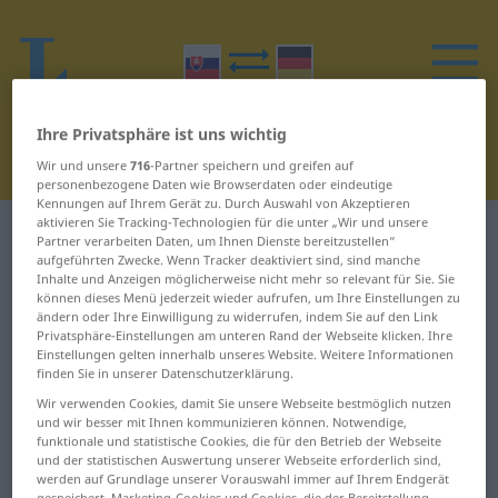
Ihre Privatsphäre ist uns wichtig
Wir und unsere
716
-Partner speichern und greifen auf
personenbezogene Daten wie Browserdaten oder eindeutige
Kennungen auf Ihrem Gerät zu. Durch Auswahl von Akzeptieren
aktivieren Sie Tracking-Technologien für die unter „Wir und unsere
Slowakisch-Deutsch Wörterbuch
R
21
Partner verarbeiten Daten, um Ihnen Dienste bereitzustellen“
aufgeführten Zwecke. Wenn Tracker deaktiviert sind, sind manche
Inhalte und Anzeigen möglicherweise nicht mehr so relevant für Sie. Sie
Wörter auf Slowakisch, die mit R
können dieses Menü jederzeit wieder aufrufen, um Ihre Einstellungen zu
ändern oder Ihre Einwilligung zu widerrufen, indem Sie auf den Link
beginnen – ryšavý ... rôsol
Privatsphäre-Einstellungen am unteren Rand der Webseite klicken. Ihre
Einstellungen gelten innerhalb unseres Website. Weitere Informationen
finden Sie in unserer Datenschutzerklärung.
ryšavý
ráz
Wir verwenden Cookies, damit Sie unsere Webseite bestmöglich nutzen
und wir besser mit Ihnen kommunizieren können. Notwendige,
ryť
rázny
funktionale und statistische Cookies, die für den Betrieb der Webseite
und der statistischen Auswertung unserer Webseite erforderlich sind,
ryža
réva
werden auf Grundlage unserer Vorauswahl immer auf Ihrem Endgerät
gespeichert. Marketing-Cookies und Cookies, die der Bereitstellung