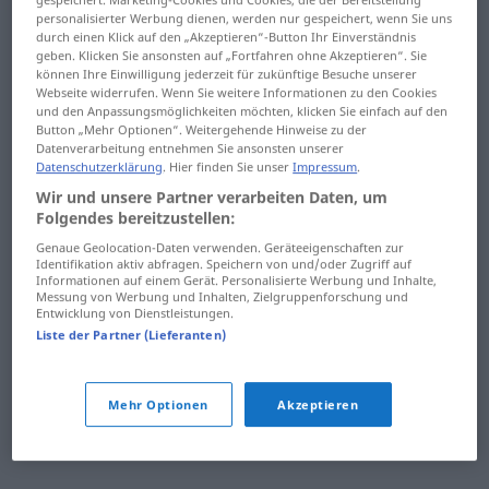
personalisierter Werbung dienen, werden nur gespeichert, wenn Sie uns
ryžový
réžia
durch einen Klick auf den „Akzeptieren“-Button Ihr Einverständnis
geben. Klicken Sie ansonsten auf „Fortfahren ohne Akzeptieren“. Sie
rád
ríbezle
können Ihre Einwilligung jederzeit für zukünftige Besuche unserer
Webseite widerrufen. Wenn Sie weitere Informationen zu den Cookies
rám
Rím
und den Anpassungsmöglichkeiten möchten, klicken Sie einfach auf den
Button „Mehr Optionen“. Weitergehende Hinweise zu der
Datenverarbeitung entnehmen Sie ansonsten unserer
rámcový
rímsa
Datenschutzerklärung
. Hier finden Sie unser
Impressum
.
rámec
rímsky
Wir und unsere Partner verarbeiten Daten, um
Folgendes bereitzustellen:
rámovať
ríša
Genaue Geolocation-Daten verwenden. Geräteeigenschaften zur
Identifikation aktiv abfragen. Speichern von und/oder Zugriff auf
Informationen auf einem Gerät. Personalisierte Werbung und Inhalte,
ráno
ríšsky
Messung von Werbung und Inhalten, Zielgruppenforschung und
Entwicklung von Dienstleistungen.
rásť
rôsol
Liste der Partner (Lieferanten)
rátať
Mehr Optionen
Akzeptieren