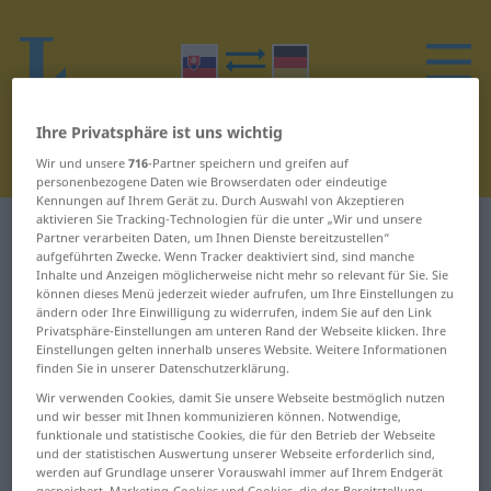
Ihre Privatsphäre ist uns wichtig
Wir und unsere
716
-Partner speichern und greifen auf
personenbezogene Daten wie Browserdaten oder eindeutige
Kennungen auf Ihrem Gerät zu. Durch Auswahl von Akzeptieren
aktivieren Sie Tracking-Technologien für die unter „Wir und unsere
Slowakisch-Deutsch Wörterbuch
R
13
Partner verarbeiten Daten, um Ihnen Dienste bereitzustellen“
aufgeführten Zwecke. Wenn Tracker deaktiviert sind, sind manche
Inhalte und Anzeigen möglicherweise nicht mehr so relevant für Sie. Sie
Wörter auf Slowakisch, die mit R
können dieses Menü jederzeit wieder aufrufen, um Ihre Einstellungen zu
ändern oder Ihre Einwilligung zu widerrufen, indem Sie auf den Link
beginnen – rozodniť ... rozpor
Privatsphäre-Einstellungen am unteren Rand der Webseite klicken. Ihre
Einstellungen gelten innerhalb unseres Website. Weitere Informationen
finden Sie in unserer Datenschutzerklärung.
rozodniť
rozpad
Wir verwenden Cookies, damit Sie unsere Webseite bestmöglich nutzen
und wir besser mit Ihnen kommunizieren können. Notwendige,
rozohriať
rozpadať
funktionale und statistische Cookies, die für den Betrieb der Webseite
und der statistischen Auswertung unserer Webseite erforderlich sind,
rozopäť
rozpaky
werden auf Grundlage unserer Vorauswahl immer auf Ihrem Endgerät
gespeichert. Marketing-Cookies und Cookies, die der Bereitstellung