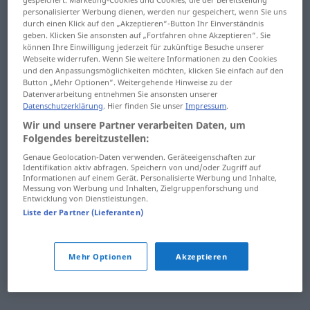
personalisierter Werbung dienen, werden nur gespeichert, wenn Sie uns
rozorať
rozpamätať
durch einen Klick auf den „Akzeptieren“-Button Ihr Einverständnis
geben. Klicken Sie ansonsten auf „Fortfahren ohne Akzeptieren“. Sie
rozoslať
rozplakať
können Ihre Einwilligung jederzeit für zukünftige Besuche unserer
Webseite widerrufen. Wenn Sie weitere Informationen zu den Cookies
rozosmiať
rozplašiť
und den Anpassungsmöglichkeiten möchten, klicken Sie einfach auf den
Button „Mehr Optionen“. Weitergehende Hinweise zu der
Datenverarbeitung entnehmen Sie ansonsten unserer
rozostaviť
rozplynúť
Datenschutzerklärung
. Hier finden Sie unser
Impressum
.
rozostrieť
rozpojiť
Wir und unsere Partner verarbeiten Daten, um
Folgendes bereitzustellen:
rozoznať
rozpoloženie
Genaue Geolocation-Daten verwenden. Geräteeigenschaften zur
Identifikation aktiv abfragen. Speichern von und/oder Zugriff auf
Informationen auf einem Gerät. Personalisierte Werbung und Inhalte,
rozoznaťpačitý
rozpoltiť
Messung von Werbung und Inhalten, Zielgruppenforschung und
Entwicklung von Dienstleistungen.
rozoznaťžať
rozpor
Liste der Partner (Lieferanten)
rozoštvať
Mehr Optionen
Akzeptieren