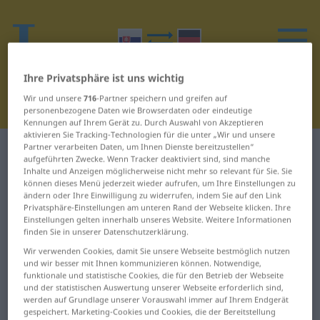
Ihre Privatsphäre ist uns wichtig
Wir und unsere
716
-Partner speichern und greifen auf
personenbezogene Daten wie Browserdaten oder eindeutige
Kennungen auf Ihrem Gerät zu. Durch Auswahl von Akzeptieren
aktivieren Sie Tracking-Technologien für die unter „Wir und unsere
Partner verarbeiten Daten, um Ihnen Dienste bereitzustellen“
Slowakisch-Deutsch Wörterbuch
B
21
aufgeführten Zwecke. Wenn Tracker deaktiviert sind, sind manche
Inhalte und Anzeigen möglicherweise nicht mehr so relevant für Sie. Sie
können dieses Menü jederzeit wieder aufrufen, um Ihre Einstellungen zu
Wörter auf Slowakisch, die mit B
ändern oder Ihre Einwilligung zu widerrufen, indem Sie auf den Link
beginnen – bývalý ... bľačať
Privatsphäre-Einstellungen am unteren Rand der Webseite klicken. Ihre
Einstellungen gelten innerhalb unseres Website. Weitere Informationen
finden Sie in unserer Datenschutzerklärung.
bývalý
býčí
Wir verwenden Cookies, damit Sie unsere Webseite bestmöglich nutzen
und wir besser mit Ihnen kommunizieren können. Notwendige,
funktionale und statistische Cookies, die für den Betrieb der Webseite
bývanie
bľačať
und der statistischen Auswertung unserer Webseite erforderlich sind,
werden auf Grundlage unserer Vorauswahl immer auf Ihrem Endgerät
bývať
gespeichert. Marketing-Cookies und Cookies, die der Bereitstellung