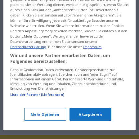
personalisierter Werbung dienen, werden nur gespeichert, wenn Sie uns
by
bytná
durch einen Klick auf den „Akzeptieren“-Button Ihr Einverständnis
geben. Klicken Sie ansonsten auf „Fortfahren ohne Akzeptieren“. Sie
bydlisko
bytné
können Ihre Einwilligung jederzeit für zukünftige Besuche unserer
Webseite widerrufen. Wenn Sie weitere Informationen zu den Cookies
bylina
bytosť
und den Anpassungsmöglichkeiten möchten, klicken Sie einfach auf den
Button „Mehr Optionen“. Weitergehende Hinweise zu der
Datenverarbeitung entnehmen Sie ansonsten unserer
byrokracia
byvol
Datenschutzerklärung
. Hier finden Sie unser
Impressum
.
Wir und unsere Partner verarbeiten Daten, um
byrokrat
byľ
Folgendes bereitzustellen:
byrokratický
byť
Genaue Geolocation-Daten verwenden. Geräteeigenschaften zur
Identifikation aktiv abfragen. Speichern von und/oder Zugriff auf
Informationen auf einem Gerät. Personalisierte Werbung und Inhalte,
bystrina
bzučať
Messung von Werbung und Inhalten, Zielgruppenforschung und
Entwicklung von Dienstleistungen.
bystrozraký
bábka
Liste der Partner (Lieferanten)
Mehr Optionen
Akzeptieren