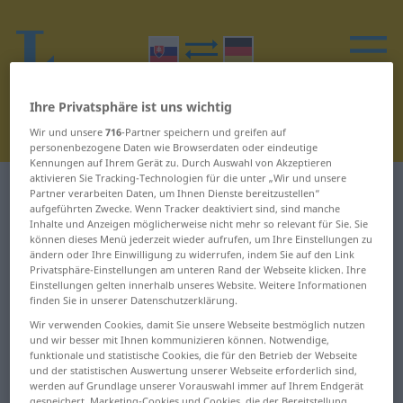
Ihre Privatsphäre ist uns wichtig
Wir und unsere
716
-Partner speichern und greifen auf
personenbezogene Daten wie Browserdaten oder eindeutige
Kennungen auf Ihrem Gerät zu. Durch Auswahl von Akzeptieren
aktivieren Sie Tracking-Technologien für die unter „Wir und unsere
Slowakisch-Deutsch Wörterbuch
B
19
Partner verarbeiten Daten, um Ihnen Dienste bereitzustellen“
aufgeführten Zwecke. Wenn Tracker deaktiviert sind, sind manche
Inhalte und Anzeigen möglicherweise nicht mehr so relevant für Sie. Sie
Wörter auf Slowakisch, die mit B
können dieses Menü jederzeit wieder aufrufen, um Ihre Einstellungen zu
ändern oder Ihre Einwilligung zu widerrufen, indem Sie auf den Link
beginnen – busta ... bábka
Privatsphäre-Einstellungen am unteren Rand der Webseite klicken. Ihre
Einstellungen gelten innerhalb unseres Website. Weitere Informationen
finden Sie in unserer Datenschutzerklärung.
busta
bystrý
Wir verwenden Cookies, damit Sie unsere Webseite bestmöglich nutzen
und wir besser mit Ihnen kommunizieren können. Notwendige,
bučať
byt
funktionale und statistische Cookies, die für den Betrieb der Webseite
und der statistischen Auswertung unserer Webseite erforderlich sind,
buď … alebo
bytie
werden auf Grundlage unserer Vorauswahl immer auf Ihrem Endgerät
gespeichert. Marketing-Cookies und Cookies, die der Bereitstellung